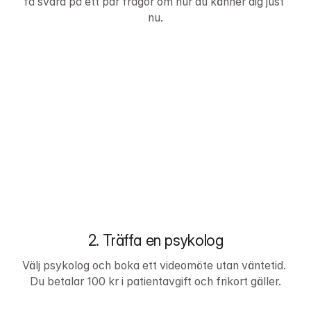
få svara på ett par frågor om hur du känner dig just 
nu.
2. Träffa en psykolog
Välj psykolog och boka ett videomöte utan väntetid. 
Du betalar 100 kr i patientavgift och frikort gäller.