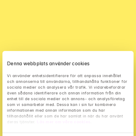
Denna webbplats använder cookies
Vi använder enhetsidentifierare för att anpassa innehållet 
och annonserna till användarna, tillhandahålla funktioner för 
sociala medier och analysera vår trafik. Vi vidarebefordrar 
även sådana identifierare och annan information från din 
enhet till de sociala medier och annons- och analysföretag 
”Mindler är exakt den typ av 
som vi samarbetar med. Dessa kan i sin tur kombinera 
informationen med annan information som du har 
produkt som får dig att skynda dig 
tillhandahållit eller som de har samlat in när du har använt 
deras tjänster. 
Läs mer om våra cookies
.
till jobbet. Om jag kan förbättra 
livskvaliteten för människor 