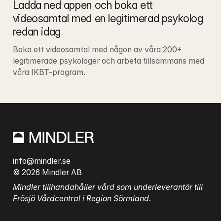
Ladda ned appen och boka ett 
videosamtal med en legitimerad psykolog 
redan idag
Boka ett videosamtal med någon av våra 200+ 
legitimerade psykologer och arbeta tillsammans med 
våra IKBT-program.
info@mindler.se
© 2026 Mindler AB
Mindler tillhandahåller vård som underleverantör till 
Frösjö Vårdcentral i Region Sörmland.