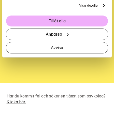
Visa detaljer
genom att använda mina 
färdigheter inom design och UX – 
Tillåt alla
då är det något som är värt att gå 
upp ur sängen för."
Anpassa
Astrid Trobro, Senior Product Designer & Design 
Avvisa
Team Lead
Har du kommit fel och söker en tjänst som psykolog? 
Klicka här.