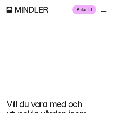
Boka tid
Våra psykologer
Information
Övriga tjänster
Swedish
English
Vill du vara med och 