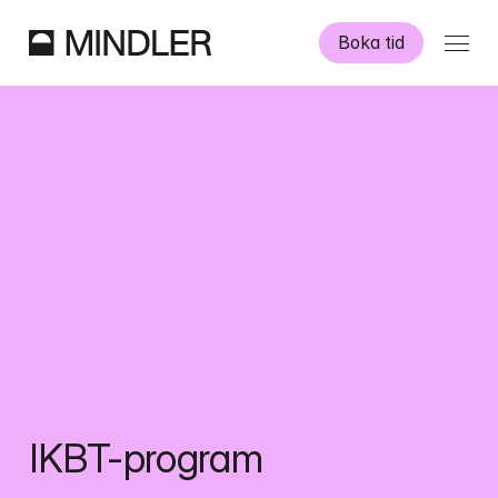
Boka tid
Våra psykologer
Information
Övriga tjänster
Swedish
English
IKBT-program