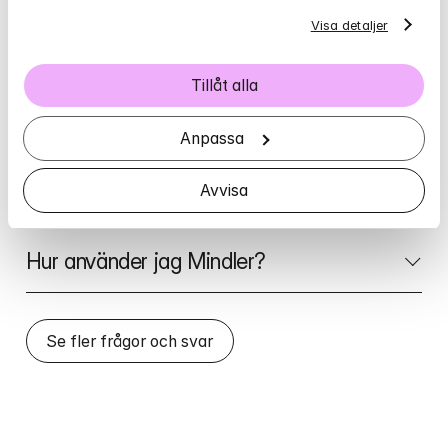
Vad kostar det att använda Mindler?
Visa detaljer
Tillåt alla
Vilka områden brukar behandlas med 
IKBT hos Mindler?
Anpassa
Hur fungerar era självhjälpsprogram?
Avvisa
Hur använder jag Mindler?
Se fler frågor och svar