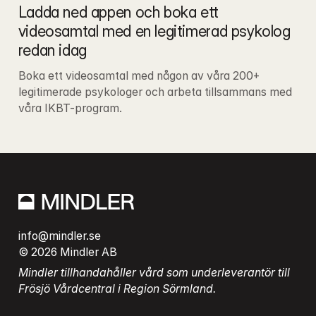
Ladda ned appen och boka ett 
videosamtal med en legitimerad psykolog 
redan idag
Boka ett videosamtal med någon av våra 200+ 
legitimerade psykologer och arbeta tillsammans med 
våra IKBT-program.
info@mindler.se
© 2026 Mindler AB
Mindler tillhandahåller vård som underleverantör till 
Frösjö Vårdcentral i Region Sörmland.