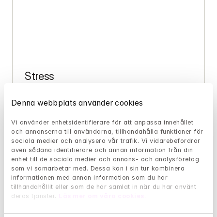
Stress
Har det blivit för mycket? Lär dig hur du kan 
Denna webbplats använder cookies
hantera stress och få en bättre balans i livet.
Vi använder enhetsidentifierare för att anpassa innehållet 
och annonserna till användarna, tillhandahålla funktioner för 
sociala medier och analysera vår trafik. Vi vidarebefordrar 
även sådana identifierare och annan information från din 
Se alla program i appen
enhet till de sociala medier och annons- och analysföretag 
som vi samarbetar med. Dessa kan i sin tur kombinera 
informationen med annan information som du har 
tillhandahållit eller som de har samlat in när du har använt 
Några vanliga frågor
deras tjänster. 
Läs mer om våra cookies
.