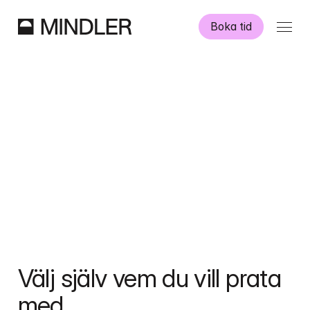
Boka tid
Våra psykologer
Information
Övriga tjänster
Swedish
English
Välj själv vem du vill prata 
med