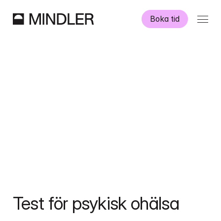
Boka tid
Våra psykologer
Information
Övriga tjänster
Swedish
English
Test för psykisk ohälsa