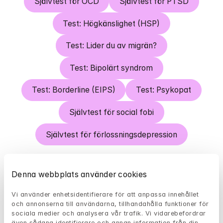
Självtest för OCD
Självtest för PTSD
Test: Högkänslighet (HSP)
Test: Lider du av migrän?
Test: Bipolärt syndrom
Test: Borderline (EIPS)
Test: Psykopat
Självtest för social fobi
Självtest för förlossningsdepression
Denna webbplats använder cookies
Test: Behöver jag en psykolog?
Vi använder enhetsidentifierare för att anpassa innehållet 
och annonserna till användarna, tillhandahålla funktioner för 
Test: Destruktiv relation
sociala medier och analysera vår trafik. Vi vidarebefordrar 
även sådana identifierare och annan information från din 