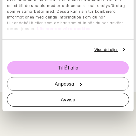
Test: Är du medberoende?
enhet till de sociala medier och annons- och analysföretag 
som vi samarbetar med. Dessa kan i sin tur kombinera 
informationen med annan information som du har 
Test: Aggressionsproblem
tillhandahållit eller som de har samlat in när du har använt 
deras tjänster. 
Läs mer om våra cookies
.
Test: Anknytning
Test: Befinner du dig i klimakteriet?
Visa detaljer
Test: Befinner du dig i förklimakteriet?
Tillåt alla
Test: Alkoholvanor
Test: Självkänsla
Anpassa
Avvisa