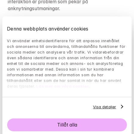
interaktion är problem som pekar på  
anknytningsutmaningar.
Påverkan på olika livsområden
Denna webbplats använder cookies
Anknytningsproblem påverkar inte bara romantiska 
relationer. Svårigheter på arbetsplatsen med 
Vi använder enhetsidentifierare för att anpassa innehållet 
auktoritetsfigurer, extrema reaktioner på kritik eller 
och annonserna till användarna, tillhandahålla funktioner för 
sociala medier och analysera vår trafik. Vi vidarebefordrar 
beröm, oförmåga att samarbeta effektivt, eller 
även sådana identifierare och annan information från din 
ihållande känslor av att vara en bluff kan alla 
enhet till de sociala medier och annons- och analysföretag 
reflektera anknytningsutmaningar.
som vi samarbetar med. Dessa kan i sin tur kombinera 
informationen med annan information som du har 
Föräldraskapsutmaningar, såsom att känna sig 
tillhandahållit eller som de har samlat in när du har använt 
överväldigad av barns emotionella behov, svårigheter 
deras tjänster. 
Läs mer om våra cookies
.
att ge tröst när de är upprörda, inkonsekventa svar 
på barns beteenden eller överdriven oro för barns 
välbefinnande kan indikera anknytningsproblem som 
Visa detaljer
påverkar din föräldraförmåga.
Tillåt alla
Svårigheter att skapa eller upprätthålla vänskaper, 
känslor av att vara utanför i sociala grupper eller 