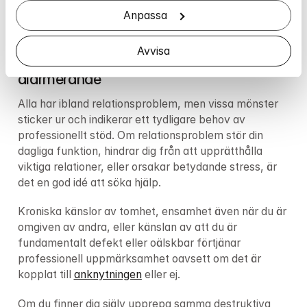
mycket oro kopplat till relationer i allmänhet kan vara 
Anpassa
indikationer på anknytningsproblem.
Avvisa
När vanliga relationsbesvär blir 
alarmerande
Alla har ibland relationsproblem, men vissa mönster 
sticker ur och indikerar ett tydligare behov av 
professionellt stöd. Om relationsproblem stör din 
dagliga funktion, hindrar dig från att upprätthålla 
viktiga relationer, eller orsakar betydande stress, är 
det en god idé att söka hjälp.
Kroniska känslor av tomhet, ensamhet även när du är 
omgiven av andra, eller känslan av att du är 
fundamentalt defekt eller oälskbar förtjänar 
professionell uppmärksamhet oavsett om det är 
kopplat till 
anknytningen
 eller ej.
Om du finner dig själv upprepa samma destruktiva 