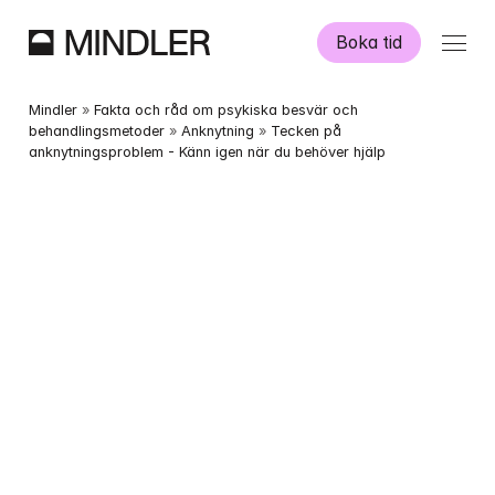
Boka tid
Våra psykologer
Mindler
 » 
Fakta och råd om psykiska besvär och 
behandlingsmetoder
 » 
Anknytning
 » 
Tecken på 
anknytningsproblem - Känn igen när du behöver hjälp
Information
Övriga tjänster
Swedish
English