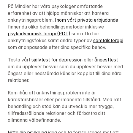
På Mindler har våra psykologer omfattande 
erfarenhet av att hjälpa människor att hantera 
anknytningsproblem. 
Inom vårt privata erbjudande
finner du olika behandlingsmetoder inklusive 
psykodynamisk terapi (PDT)
 som ofta har 
anknytningsfokus samt andra typer av 
samtalsterapi
som är anpassade efter dina specifika behov.
Testa vårt
 självtest för depression
 eller
 ångesttest
om du upplever besvär som du upplever besvär med 
ångest eller nedstämda känslor kopplat till dina nära 
relationer.
Kom ihåg att anknytningsproblem inte är 
karaktärsbrister eller permanenta tillstånd. Med rätt 
behandling och stöd kan du utveckla mer trygga, 
tillfredsställande relationer och förbättra ditt 
allmänna välbefinnande.
Hitta din psykolog
 idag och ta första steget mot ett 