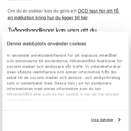
Om du är osäker kan du göra ett 
OCD test för att få 
en indikation kring hur du ligger till här
. 
Tvångshandlingar kan vara att du
tvättar händerna eller rengör saker överdrivet 
Denna webbplats använder cookies
mycket
kontrollerar om och om igen att saker är “rätt”
Vi använder enhetsidentifierare för att anpassa innehållet 
och annonserna till användarna, tillhandahålla funktioner för 
ordnar, sorterar eller räknar saker på ett visst sätt
sociala medier och analysera vår trafik. Vi vidarebefordrar 
upprepar något för dig själv många gånger
även sådana identifierare och annan information från din 
fotar spisen innan du går hemifrån och kollar på 
enhet till de sociala medier och annons- och analysföretag 
fotot under dagen
som vi samarbetar med. Dessa kan i sin tur kombinera 
åker tillbaka samma väg som du kom för att 
informationen med annan information som du har 
tillhandahållit eller som de har samlat in när du har använt 
kontrollera att du inte har kört på någon.
deras tjänster. 
Läs mer om våra cookies
.
Undvikanden vanliga vid OCD
Vid OCD är det vanligt med undvikanden, alltså att du 
Visa detaljer
låter bli att göra vissa saker eller slutar med saker 
som du gjorde tidigare. Ett exempel skulle kunna vara 