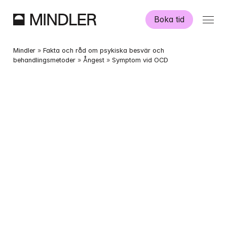
Boka tid
Våra psykologer
Mindler
 » 
Fakta och råd om psykiska besvär och 
behandlingsmetoder
 » 
Ångest
 » 
Symptom vid OCD
Information
Övriga tjänster
Swedish
English