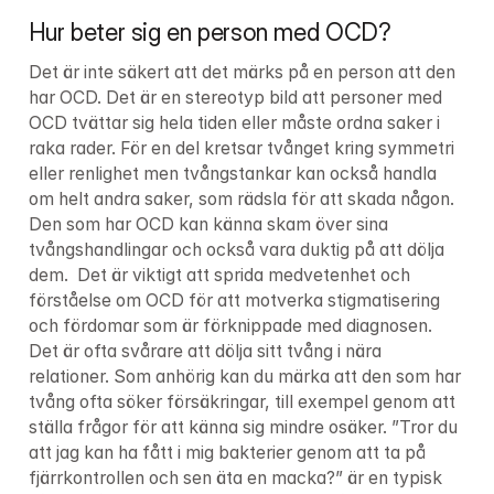
Hur beter sig en person med OCD?
Det är inte säkert att det märks på en person att den 
har OCD. Det är en stereotyp bild att personer med 
OCD tvättar sig hela tiden eller måste ordna saker i 
raka rader. För en del kretsar tvånget kring symmetri 
eller renlighet men tvångstankar kan också handla 
om helt andra saker, som rädsla för att skada någon. 
Den som har OCD kan känna skam över sina 
tvångshandlingar och också vara duktig på att dölja 
dem.  Det är viktigt att sprida medvetenhet och 
förståelse om OCD för att motverka stigmatisering 
och fördomar som är förknippade med diagnosen.

Det är ofta svårare att dölja sitt tvång i nära 
relationer. Som anhörig kan du märka att den som har 
tvång ofta söker försäkringar, till exempel genom att 
ställa frågor för att känna sig mindre osäker. ”Tror du 
att jag kan ha fått i mig bakterier genom att ta på 
fjärrkontrollen och sen äta en macka?” är en typisk 