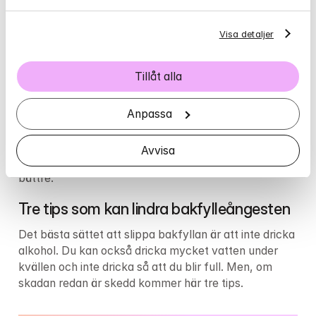
som gör oss glada och minskar obehag i stunden. 
Dagen efter behöver hjärnan återhämta sig och 
Visa detaljer
återställa dessa nivåer, vilket gör att du känner dig 
låg.
Tillåt alla
Går det att bota bakfylleångest?
Eftersom kroppen och hjärnan måste få tid att hämta 
Anpassa
sig finns det inget snabbt botemedel mot det som 
kallas kemisk ångest. Men det finns saker du kan 
Avvisa
göra för att dämpa bakfylleångesten och må lite 
bättre.
Tre tips som kan lindra bakfylleångesten
Det bästa sättet att slippa bakfyllan är att inte dricka 
alkohol. Du kan också dricka mycket vatten under 
kvällen och inte dricka så att du blir full. Men, om 
skadan redan är skedd kommer här tre tips.