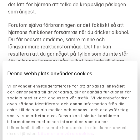
det lätt för hjärnan att tolka de kroppsliga påslagen 
som ångest.
Förutom själva förbränningen är det faktiskt så att 
hjärnans funktioner försämras när du dricker alkohol. 
Du får nedsatt omdöme, sämre minne och 
långsammare reaktionsförmåga. Det här kan 
resultera i att du gör något på fyllan som du inte står 
för, eller ens kommer ihåg, vilket kan leda till skam 
och fylleångest dagen efter. När funktionerna är 
Denna webbplats använder cookies
nedsatta av alkohol försöker hjärnan dessutom 
kompensera och hamnar i stresstillstånd. När 
Vi använder enhetsidentifierare för att anpassa innehållet 
alkoholen går ur kroppen påverkar stressen oss med 
och annonserna till användarna, tillhandahålla funktioner för 
oro och ångest.
sociala medier och analysera vår trafik. Vi vidarebefordrar 
även sådana identifierare och annan information från din 
“Kemisk ångest”
enhet till de sociala medier och annons- och analysföretag 
som vi samarbetar med. Dessa kan i sin tur kombinera 
Ångest dagen efter alkohol beskrivs ibland som 
informationen med annan information som du har 
tillhandahållit eller som de har samlat in när du har använt 
kemisk ångest. Det kan bero på att alkoholen frigör 
deras tjänster. 
Läs mer om våra cookies
.
ämnen och hormoner, som dopamin och endorfin, 