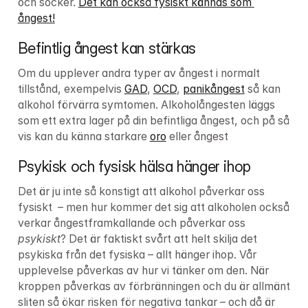
och socker. 
Det kan också fysiskt kännas som 
ångest!
Befintlig ångest kan stärkas
Om du upplever andra typer av ångest i normalt 
tillstånd, exempelvis 
GAD
, 
OCD
, 
panikångest
 så kan 
alkohol förvärra symtomen. Alkoholångesten läggs 
som ett extra lager på din befintliga ångest, och på så 
vis kan du känna starkare 
oro
 eller ångest 
Psykisk och fysisk hälsa hänger ihop
Det är ju inte så konstigt att alkohol påverkar oss 
fysiskt  – men hur kommer det sig att alkoholen också 
verkar ångestframkallande och påverkar oss 
psykiskt
? Det är faktiskt svårt att helt skilja det 
psykiska från det fysiska – allt hänger ihop. Vår 
upplevelse påverkas av hur vi tänker om den. När 
kroppen påverkas av förbränningen och du är allmänt 
sliten så ökar risken för negativa tankar – och då är 