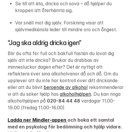
Se till att äta, dricka och sova – då hjälper du 
kroppen att återhämta sig.
Var snäll mot dig själv. Forskning visar att 
självmedkänsla leder till mindre oro och ångest.
“Jag ska aldrig dricka igen”
Blir du ofta för full och bakfull fastän du lovat dig 
själv att inte dricka? Brukar du drabbas av 
minnesluckor dagen efter? Det är nyttigt att 
reflektera över sina alkoholvanor då och då. Om du 
upplever att du inte har kontroll över ditt drickande 
eller att du blivit 
beroende av alkohol
 rekommenderar 
vi att du söker hjälp hos 
alkoholhjälpen
. Du kan ringa 
alkoholhjälpen på 
020-84 44 48
 vardagar 11.00-
19.00 (fredag 11.00-16.00)
Ladda ner Mindler-appen 
och boka ett samtal 
med en psykolog för bedömning och hjälp vidare. 