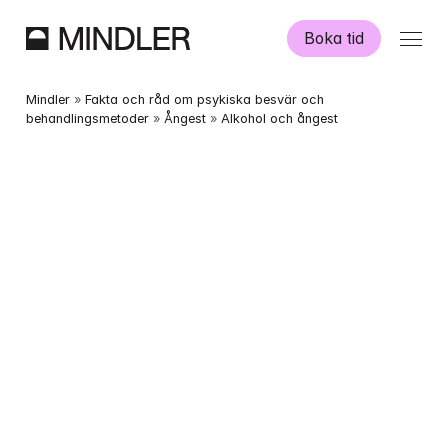
Boka tid
Våra psykologer
Mindler
 » 
Fakta och råd om psykiska besvär och 
behandlingsmetoder
 » 
Ångest
 » 
Alkohol och ångest
Information
Övriga tjänster
Swedish
English