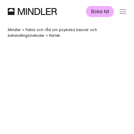
Boka tid
Våra psykologer
Mindler
 » 
Fakta och råd om psykiska besvär och 
behandlingsmetoder
 » 
Kärlek
Information
Övriga tjänster
Swedish
English