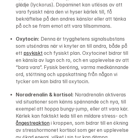
glädje (lyckorus). Dopaminet kan utlösas av att 
vara fysiskt nära den vi hyser kärlek till, få 
bekräftelse på den andres känslor eller att tänka 
på och se fram emot att vara tillsammans.
Oxytocin: 
Denna är trygghetens signalsubstans 
som utsöndras när vi knyter an till andra, både på 
ett 
psykiskt
 och fysiskt plan. Oxytocinet bidrar till 
en känsla av lugn och ro, och en upplevelse av att 
“bara vara”. Fysisk beröring, varma medkännande 
ord, stöttning och uppskattning från någon vi 
tycker om kan bidra till oxytocin.
Noradrenalin & kortisol: 
Noradrenalin aktiveras 
vid situationer som känns spännande och nya, till 
exempel att hoppa bungy-jump, eller att vara kär. 
Kärlek kan faktiskt leda till en mildare stress- och 
ångestreaktion
 i kroppen, som bidrar till en ökning 
av stresshormonet kortisol som ger en upplevelse 
av ökad energi, vilket i sin tur kan dämpa 