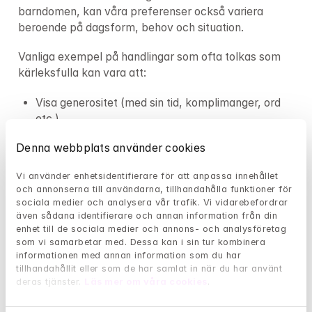
barndomen, kan våra preferenser också variera 
beroende på dagsform, behov och situation.
Vanliga exempel på handlingar som ofta tolkas som 
kärleksfulla kan vara att:
Visa generositet (med sin tid, komplimanger, ord 
etc.).
Värdesätta den andres behov och agera för att 
Denna webbplats använder cookies
möta dessa.
Fysisk närhet, kramar & pussar.
Vi använder enhetsidentifierare för att anpassa innehållet 
Visa stöd och vara till hjälp när den andre behöver 
och annonserna till användarna, tillhandahålla funktioner för 
en.
sociala medier och analysera vår trafik. Vi vidarebefordrar 
Planera in gemensamma mål och aktiviteter.
även sådana identifierare och annan information från din 
enhet till de sociala medier och annons- och analysföretag 
Vara närvarande och visa att man lyssnar och är 
som vi samarbetar med. Dessa kan i sin tur kombinera 
intresserad.
informationen med annan information som du har 
Prata om minnen.
tillhandahållit eller som de har samlat in när du har använt 
Ge varandra utrymme när det behövs.
deras tjänster. 
Läs mer om våra cookies
.
Olycklig kärlek