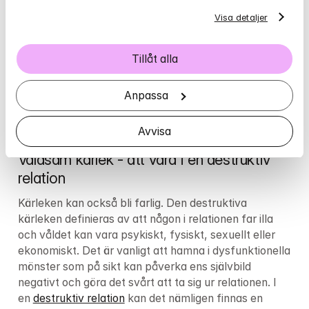
Kärlek kan också göra väldigt ont, till exempel när 
Visa detaljer
den inte blir besvarad eller när någon vi älskar far illa. 
Kärleken är i sin essens dubbelbottnad, då det alltid 
Tillåt alla
medför en risk - en risk att bli lämnad, att någon vi 
älskar går bort eller att kärleken och relationen 
Anpassa
förändras på något sätt. Som nämndes ovan kan 
olycklig kärlek göra extra ont till följd av låga 
serotoninnivåer.
Avvisa
Våldsam kärlek - att vara i en destruktiv 
relation
Kärleken kan också bli farlig. Den destruktiva 
kärleken definieras av att någon i relationen far illa 
och våldet kan vara psykiskt, fysiskt, sexuellt eller 
ekonomiskt. Det är vanligt att hamna i dysfunktionella 
mönster som på sikt kan påverka ens självbild 
negativt och göra det svårt att ta sig ur relationen. I 
en 
destruktiv relation
 kan det nämligen finnas en 