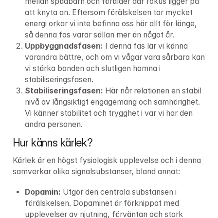
mellan spädbarn och förälder där fokus ligger på 
att knyta an. Eftersom förälskelsen tar mycket 
energi orkar vi inte befinna oss här allt för länge, 
så denna fas varar sällan mer än något år.
Uppbyggnadsfasen: 
I denna fas lär vi känna 
varandra bättre, och om vi vågar vara sårbara kan 
vi stärka banden och slutligen hamna i 
stabiliseringsfasen.
Stabiliseringsfasen: 
Här når relationen en stabil 
nivå av långsiktigt engagemang och samhörighet. 
Vi känner stabilitet och trygghet i var vi har den 
andra personen.
Hur känns kärlek?
Kärlek är en högst fysiologisk upplevelse och i denna 
samverkar olika signalsubstanser, bland annat:
Dopamin: 
Utgör den centrala substansen i 
förälskelsen. Dopaminet är förknippat med 
upplevelser av njutning, förväntan och stark 