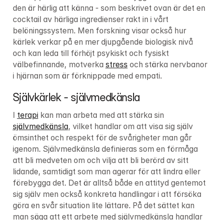
den är härlig att känna - som beskrivet ovan är det en 
cocktail av härliga ingredienser rakt in i vårt 
belöningssystem. Men forskning visar också hur 
kärlek verkar på en mer djupgående biologisk nivå 
och kan leda till förhöjt psykiskt och fysiskt 
välbefinnande, motverka 
stress
 och stärka nervbanor 
i hjärnan som är förknippade med empati.
Självkärlek - självmedkänsla
I 
terapi
 kan man arbeta med att stärka sin 
självmedkänsla
, vilket handlar om att visa sig själv 
ömsinthet och respekt för de svårigheter man går 
igenom. Självmedkänsla definieras som en förmåga 
att bli medveten om och vilja att bli berörd av sitt 
lidande, samtidigt som man agerar för att lindra eller 
förebygga det. Det är alltså både en attityd gentemot 
sig själv men också konkreta handlingar i att försöka 
göra en svår situation lite lättare. På det sättet kan 
man säga att ett arbete med självmedkänsla handlar 