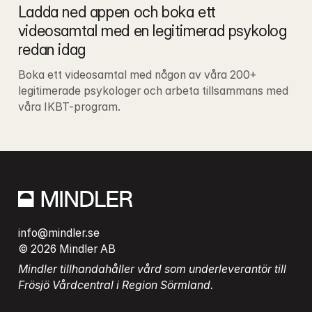
Ladda ned appen och boka ett 
videosamtal med en legitimerad psykolog 
redan idag
Boka ett videosamtal med någon av våra 200+ 
legitimerade psykologer och arbeta tillsammans med 
våra IKBT-program.
info@mindler.se
© 2026 Mindler AB
Mindler tillhandahåller vård som underleverantör till 
Frösjö Vårdcentral i Region Sörmland.