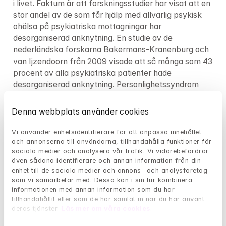
i livet. Faktum är att forskningsstudier har visat att en 
stor andel av de som får hjälp med allvarlig psykisk 
ohälsa på psykiatriska mottagningar har 
desorganiserad anknytning. En studie av de 
nederländska forskarna Bakermans-Kranenburg och 
van Ijzendoorn från 2009 visade att så många som 43 
procent av alla psykiatriska patienter hade 
desorganiserad anknytning. Personlighetssyndrom 
som emotionell instabil personlighetssyndrom (EIPS) 
förekommer mer frekvent hos dessa personer och 
Denna webbplats använder cookies
ångest och depression är vanligt, liksom svårigheter 
med impulskontroll och relationsproblem.
Vi använder enhetsidentifierare för att anpassa innehållet 
och annonserna till användarna, tillhandahålla funktioner för 
sociala medier och analysera vår trafik. Vi vidarebefordrar 
Många utvecklar också posttraumatiskt 
även sådana identifierare och annan information från din 
stressyndrom (PTSD) eller komplexa 
enhet till de sociala medier och annons- och analysföretag 
traumareaktioner efter de barndomsupplevelser som 
som vi samarbetar med. Dessa kan i sin tur kombinera 
de varit med om. Flashbacks, mardrömmar och 
informationen med annan information som du har 
hypervigilans - ständig beredskap för fara - kan 
tillhandahållit eller som de har samlat in när du har använt 
deras tjänster. 
Läs mer om våra cookies
.
påverka vardagslivet och relationerna.