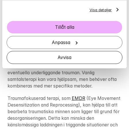
Stress
 från ständiga relationskonflikter och inre kaos 
kan också manifestera sig fysiskt genom 
Visa detaljer
sömnproblem, huvudvärk, magproblem och andra 
kroppsliga symtom. Kroppen bär på den ständiga 
Tillåt alla
spänningen från ett överaktivt alarmsystem.
Specialiserad behandling behövs
Anpassa
Desorganiserad anknytning kräver ofta, men inte 
Avvisa
alltid, specialiserad, traumamedveten behandling som 
tar hänsyn till både anknytningsproblematiken och 
eventuella underliggande trauman. Vanlig 
samtalsterapi kan vara hjälpsam, men behöver ofta 
kombineras med mer specifika metoder.
Traumafokuserad terapi, som 
EMDR
 (Eye Movement 
Desensitization and Reprocessing), kan hjälpa till att 
bearbeta traumatiska minnen som ligger till grund för 
desorganiseringen. Detta kan minska den 
känslomässiga laddningen i triggande situationer och 