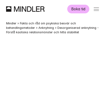
Boka tid
Våra psykologer
Mindler
 » 
Fakta och råd om psykiska besvär och 
behandlingsmetoder
 » 
Anknytning
 » 
Desorganiserad anknytning - 
Förstå kaotiska relationsmönster och hitta stabilitet
Information
Övriga tjänster
Swedish
English