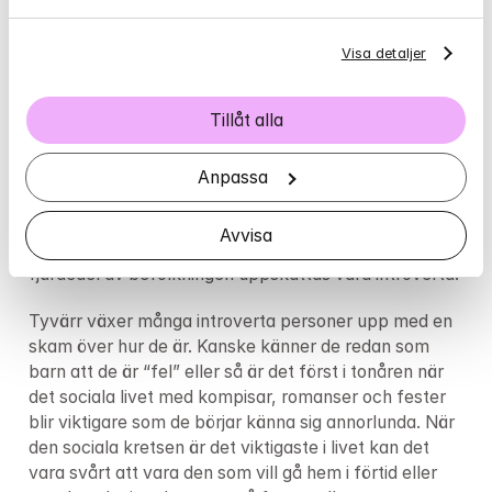
Visa detaljer
I boken “Introvert — den tysta revolutionen” 
Tillåt alla
beskriver författaren Linus Jonkman hur det kan vara 
att som introvert växa upp i ett samhälle där 
extraversion premieras allt mer. I arbetsannonser 
Anpassa
söks det efter “utåtriktade och flexibla lagspelare” 
och det anordnas workshops och mingel. Introverta är 
Avvisa
dessutom i underläge rent statistiskt då enbart en 
fjärdedel av befolkningen uppskattas vara introverta.
Tyvärr växer många introverta personer upp med en 
skam över hur de är. Kanske känner de redan som 
barn att de är “fel” eller så är det först i tonåren när 
det sociala livet med kompisar, romanser och fester 
blir viktigare som de börjar känna sig annorlunda. När 
den sociala kretsen är det viktigaste i livet kan det 
vara svårt att vara den som vill gå hem i förtid eller 