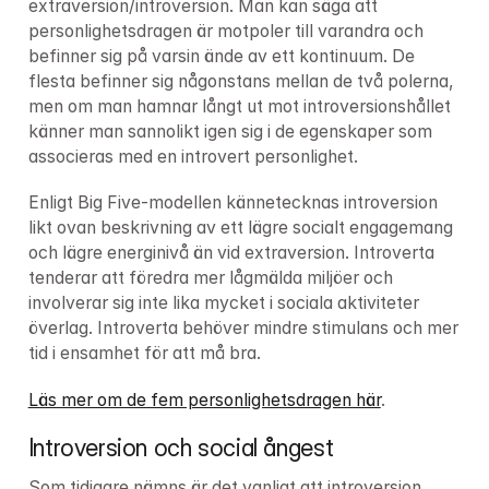
extraversion/introversion. Man kan säga att 
personlighetsdragen är motpoler till varandra och 
befinner sig på varsin ände av ett kontinuum. De 
flesta befinner sig någonstans mellan de två polerna, 
men om man hamnar långt ut mot introversionshållet 
känner man sannolikt igen sig i de egenskaper som 
associeras med en introvert personlighet.
Enligt Big Five-modellen kännetecknas introversion 
likt ovan beskrivning av ett lägre socialt engagemang 
och lägre energinivå än vid extraversion. Introverta 
tenderar att föredra mer lågmälda miljöer och 
involverar sig inte lika mycket i sociala aktiviteter 
överlag. Introverta behöver mindre stimulans och mer 
tid i ensamhet för att må bra.
Läs mer om de fem personlighetsdragen här
. 
Introversion och social ångest
Som tidigare nämns är det vanligt att introversion 