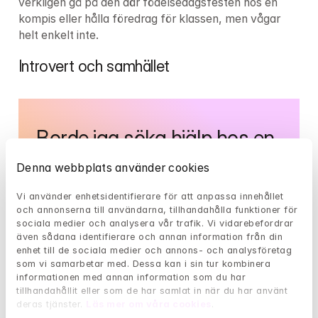
verkligen gå på den där födelsedagsfesten hos en 
kompis eller hålla föredrag för klassen, men vågar 
helt enkelt inte.
Introvert och samhället
Borde jag söka hjälp hos en 
psykolog?
Denna webbplats använder cookies
Vi använder enhetsidentifierare för att anpassa innehållet 
Har livet varit tungt och påfrestande den 
och annonserna till användarna, tillhandahålla funktioner för 
senaste tiden? Med hjälp av följande test kan 
sociala medier och analysera vår trafik. Vi vidarebefordrar 
du få en fingervisning om det är dags att söka 
även sådana identifierare och annan information från din 
hjälp.
enhet till de sociala medier och annons- och analysföretag 
som vi samarbetar med. Dessa kan i sin tur kombinera 
informationen med annan information som du har 
tillhandahållit eller som de har samlat in när du har använt 
deras tjänster. 
Läs mer om våra cookies
.
Gå till självtest