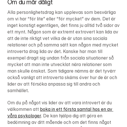
Om du mår dåligt
Alla personlighetsdrag kan upplevas som besvärliga 
om vi har “för lite” eller “för mycket” av dem. Det är 
inget konstigt egentligen, det finns ju alltid två sidor av 
ett mynt. Någon som är extremt extrovert kan lida av 
att de inte riktigt vet vilka de är utan sina sociala 
relationer och på samma sätt kan någon med mycket 
introverta drag lida av det. Kanske har man till 
exempel dragit sig undan från sociala situationer så 
mycket att man inte utvecklat nära relationer som 
man skulle önskat. Som tidigare nämns är det tyvärr 
också vanligt att introverta skäms över hur de är och 
lider av att försöka anpassa sig till andra och 
samhället.
Om du på något vis lider av att vara introvert är du 
välkommen att 
boka in ett första samtal hos en av 
våra psykologer
. De kan hjälpa dig att göra en 
bedömning av ditt mående och om det finns något 