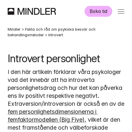
Boka tid
Våra psykologer
Mindler
 » 
Fakta och råd om psykiska besvär och 
behandlingsmetoder
 » 
Introvert
Information
Introvert personlighet
Övriga tjänster
I den här artikeln förklarar våra psykologer 
vad det innebär att ha introverta 
personlighetsdrag och hur det kan påverka 
ens liv positivt respektive negativt. 
Extraversion/introversion är också en av de 
Swedish
English
fem personlighetsdimensionerna i 
femfaktormodellen (Big Five)
, vilket är den 
mest framstående och välbeforskade 