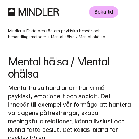
Boka tid
Våra psykologer
Mindler
 » 
Fakta och råd om psykiska besvär och 
behandlingsmetoder
 » 
Mental hälsa / Mental ohälsa
Information
Mental hälsa / Mental 
Övriga tjänster
ohälsa
Mental hälsa handlar om hur vi mår 
psykiskt, emotionellt och socialt. Det 
innebär till exempel vår förmåga att hantera 
Swedish
English
vardagens påfrestningar, skapa 
meningsfulla relationer, känna livslust och 
kunna fatta beslut. Det kallas ibland för 
psykisk hälsa
.