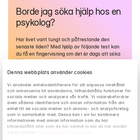
Borde jag söka hjälp hos en 
psykolog?
Har livet varit tungt och påfrestande den 
senaste tiden? Med hjälp av följande test kan 
du få en fingervisning om det är dags att söka 
hjälp.
Denna webbplats använder cookies
Vi använder enhetsidentifierare för att anpassa innehållet 
Gå till självtest
och annonserna till användarna, tillhandahålla funktioner för 
sociala medier och analysera vår trafik. Vi vidarebefordrar 
även sådana identifierare och annan information från din 
enhet till de sociala medier och annons- och analysföretag 
som vi samarbetar med. Dessa kan i sin tur kombinera 
Brister i återhämtning, sömn eller socialt stöd
informationen med annan information som du har 
tillhandahållit eller som de har samlat in när du har använt 
Sjukskrivning vid mental ohälsa
deras tjänster. 
Läs mer om våra cookies
.