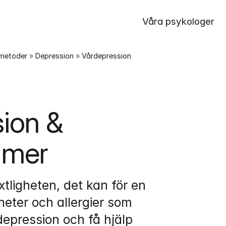
Våra psykologer
smetoder
 » 
Depression
 » 
Vårdepression
ion & 
s mer
ligheten, det kan för en 
ter och allergier som 
pression och få hjälp 