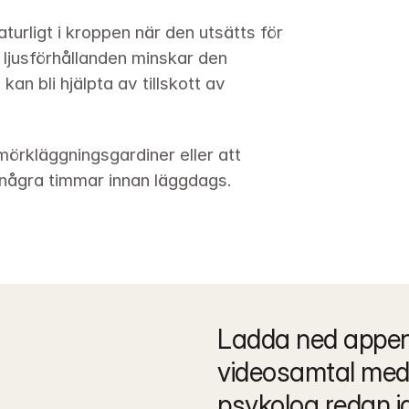
rligt i kroppen när den utsätts för 
ljusförhållanden minskar den 
an bli hjälpta av tillskott av 
örkläggningsgardiner eller att 
r några timmar innan läggdags.
Ladda ned appen 
videosamtal med 
psykolog redan i