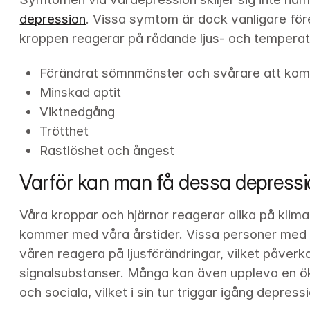
depression
. Vissa symtom är dock vanligare fö
kroppen reagerar på rådande ljus- och temperat
Förändrat sömnmönster och svårare att komm
Minskad aptit
Viktnedgång
Trötthet
Rastlöshet och ångest
Varför kan man få dessa depress
Våra kroppar och hjärnor reagerar olika på klim
kommer med våra årstider. Vissa personer med s
våren reagera på ljusförändringar, vilket påverk
signalsubstanser. Många kan även uppleva en öka
och sociala, vilket i sin tur triggar igång depre