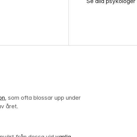
Se alla psykologer
on
, som ofta blossar upp under 
v året.
nvärt från dessa vid 
vanlig 