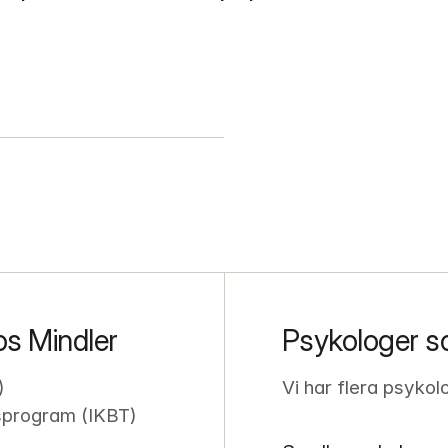
os Mindler
Psykologer s
)
Vi har flera psykol
sprogram (IKBT)