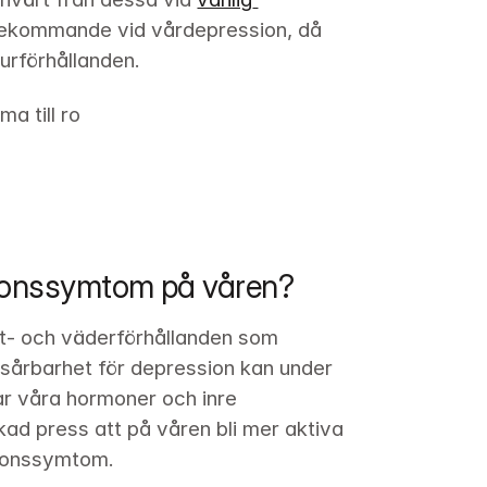
rekommande vid vårdepression, då 
urförhållanden.
a till ro
ionssymtom på våren?
at- och väderförhållanden som 
årbarhet för depression kan under 
ar våra hormoner och inre 
d press att på våren bli mer aktiva 
ssionssymtom.