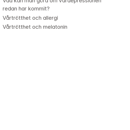
Vad kan man göra om vårdepressionen 
redan har kommit?
Vårtrötthet och allergi
Vårtrötthet och melatonin