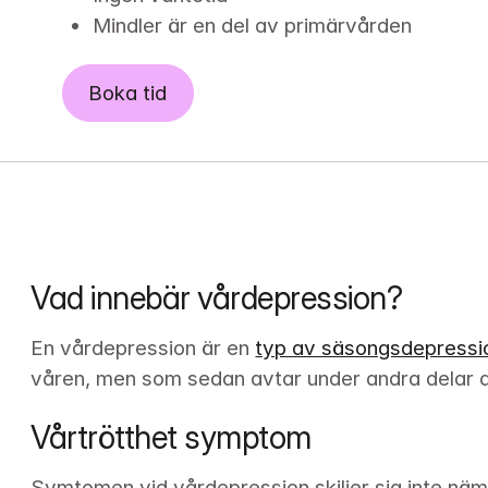
Mindler är en del av primärvården
Boka tid
Vad innebär vårdepression?
En vårdepression är en 
typ av säsongsdepressi
våren, men som sedan avtar under andra delar a
Vårtrötthet symptom
Symtomen vid vårdepression skiljer sig inte näm