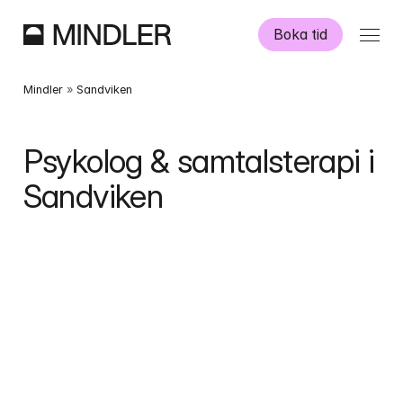
Boka tid
Våra psykologer
Mindler
 » 
Sandviken
Information
Psykolog & samtalsterapi i 
Sandviken
Övriga tjänster
Swedish
English