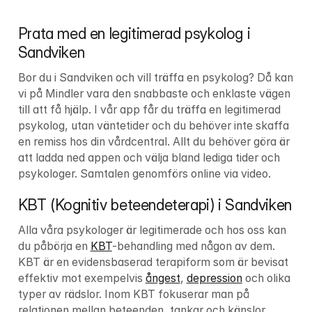
Prata med en legitimerad psykolog i 
Sandviken
Bor du i Sandviken och vill träffa en psykolog? Då kan 
vi på Mindler vara den snabbaste och enklaste vägen 
till att få hjälp. I vår app får du träffa en legitimerad 
psykolog, utan väntetider och du behöver inte skaffa 
en remiss hos din vårdcentral. Allt du behöver göra är 
att ladda ned appen och välja bland lediga tider och 
psykologer. Samtalen genomförs online via video.
KBT (Kognitiv beteendeterapi) i Sandviken
Alla våra psykologer är legitimerade och hos oss kan 
du påbörja en 
KBT
-behandling med någon av dem. 
KBT är en evidensbaserad terapiform som är bevisat 
effektiv mot exempelvis 
ångest
, 
depression
 och olika 
typer av rädslor. Inom KBT fokuserar man på 
relationen mellan beteenden, tankar och känslor.