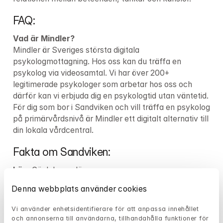
FAQ:
Vad är Mindler?
Mindler är Sveriges största digitala 
psykologmottagning. Hos oss kan du träffa en 
psykolog via videosamtal. Vi har över 
200+
legitimerade psykologer som arbetar hos oss och 
därför kan vi erbjuda dig en psykologtid utan väntetid. 
För dig som bor i Sandviken och vill träffa en psykolog 
på primärvårdsnivå är Mindler ett digitalt alternativ till 
din lokala vårdcentral.
Fakta om Sandviken:
Län:
Kommun:
 Sandvikens kommun
Denna webbplats använder cookies
Var kan du som lider av psykisk ohälsa i 
Vi använder enhetsidentifierare för att anpassa innehållet 
Sandviken vända dig?
och annonserna till användarna, tillhandahålla funktioner för 