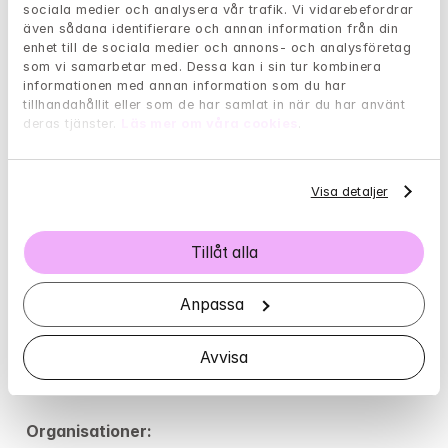
sociala medier och analysera vår trafik. Vi vidarebefordrar 
även sådana identifierare och annan information från din 
enhet till de sociala medier och annons- och analysföretag 
som vi samarbetar med. Dessa kan i sin tur kombinera 
Borde jag söka hjälp hos en 
informationen med annan information som du har 
tillhandahållit eller som de har samlat in när du har använt 
psykolog?
deras tjänster. 
Läs mer om våra cookies
.
Har livet varit tungt och påfrestande den 
Visa detaljer
senaste tiden? Med hjälp av följande test kan 
du få en fingervisning om det är dags att söka 
hjälp.
Tillåt alla
Anpassa
Gå till självtest
Avvisa
Organisationer: