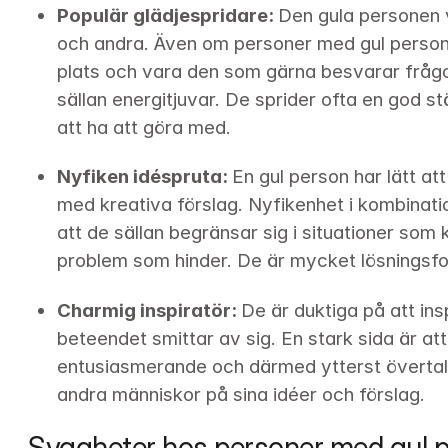
Populär glädjespridare: 
Den gula personen vi
och andra. Även om personer med gul personl
plats och vara den som gärna besvarar frågor
sällan energitjuvar. De sprider ofta en god st
att ha att göra med.
Nyfiken idéspruta: 
En gul person har lätt a
med kreativa förslag. Nyfikenhet i kombinatio
att de sällan begränsar sig i situationer som 
problem som hinder. De är mycket lösningsfo
Charmig inspiratör: 
De är duktiga på att ins
beteendet smittar av sig. En stark sida är att
entusiasmerande och därmed ytterst övertalan
andra människor på sina idéer och förslag.
Svagheter hos personer med gul p