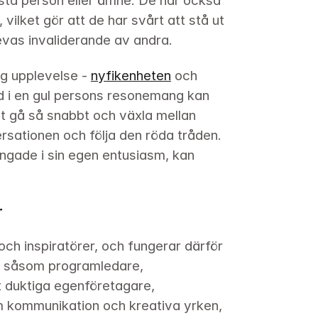
ästa person eller ämne. De har också 
vilket gör att de har svårt att stå ut 
evas invaliderande av andra.
g upplevelse - 
nyfikenheten
 och 
d i en gul persons resonemang kan 
t gå så snabbt och växla mellan 
sationen och följa den röda tråden. 
ångade i sin egen entusiasm, kan 
r
ch inspiratörer, och fungerar därför 
m, såsom programledare, 
t duktiga egenföretagare, 
om kommunikation och kreativa yrken, 