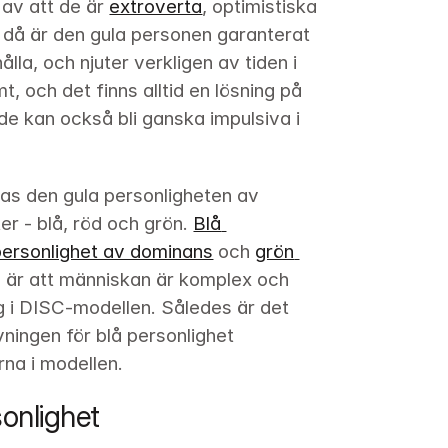
av att de är 
extroverta
, optimistiska 
- då är den gula personen garanterat 
lla, och njuter verkligen av tiden i 
, och det finns alltid en lösning på 
 de kan också bli ganska impulsiva i 
s den gula personligheten av 
er - blå, röd och grön. 
Blå 
personlighet av dominans
 och 
grön 
g är att människan är komplex och 
g i DISC-modellen. Således är det 
vningen för blå personlighet 
na i modellen.
onlighet