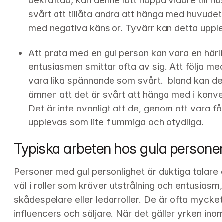
bekräftad, kan denne lätt hoppa vidare till n
svårt att tillåta andra att hänga med huvudet, 
med negativa känslor. Tyvärr kan detta uppl
Att prata med en gul person kan vara en härli
entusiasmen smittar ofta av sig. Att följa me
vara lika spännande som svårt. Ibland kan de
ämnen att det är svårt att hänga med i konver
Det är inte ovanligt att de, genom att vara f
upplevas som lite flummiga och otydliga.
Typiska arbeten hos gula persone
Personer med gul personlighet är duktiga talare o
väl i roller som kräver utstrålning och entusias
skådespelare eller ledarroller. De är ofta mycke
influencers och säljare. När det gäller yrken in