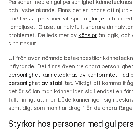
Personer med en gul personlighet kännetecknas 
och livsbejakande. Finns det en chans att njuta 
där! Dessa personer vill sprida 
glädje
 och underhå
rampljuset. Glaset är halvfullt snarare än halvtomt
problemet. De leds mer av 
känslor
 än logik, och
sina beslut.
Utifrån ovan nämnda beteendestilar känneteckna
inflytande. Det finns även tre andra personlighet
personlighet kännetecknas av konformitet
, 
röd 
personlighet av stabilitet
. Viktigt att komma ihå
det är sällan man känner igen sig i endast en fär
fullt rimligt att man både känner igen sig i beskri
samtidigt som man har drag från de andra färger
Styrkor hos personer med gul pers