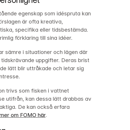
stående egenskap som idéspruta kan 
örslagen är ofta kreativa, 
ska, specifika eller tidsbestämda. 
mlig förklaring till sina idéer.
 sämre i situationer och lägen där 
idskrävande uppgifter. Deras brist 
e lätt blir uttråkade och letar sig 
intresse.
n trivs som fisken i vattnet 
e utifrån, kan dessa lätt drabbas av 
aktiga. De kan också erfara 
 mer om FOMO här
. 