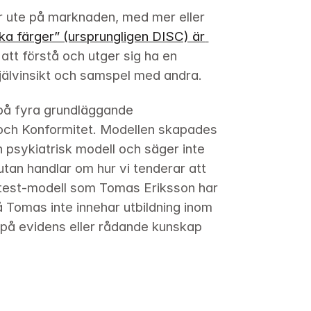
er ute på marknaden, med mer eller 
ika färger” (ursprungligen DISC) är 
att förstå och utger sig ha en 
e självinsikt och samspel med andra.
på fyra grundläggande 
 och Konformitet. Modellen skapades 
n psykiatrisk modell och säger inte 
utan handlar om hur vi tenderar att 
test-modell som Tomas Eriksson har 
å Tomas inte innehar utbildning inom 
 på evidens eller rådande kunskap 