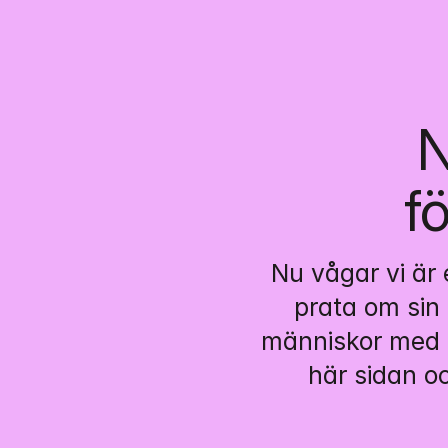
N
f
Nu vågar vi är e
prata om sin 
människor med e
här sidan o