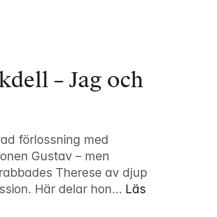
dell – Jag och 
rad förlossning med 
sonen Gustav – men 
 drabbades Therese av djup 
sion. Här delar hon...
Läs 