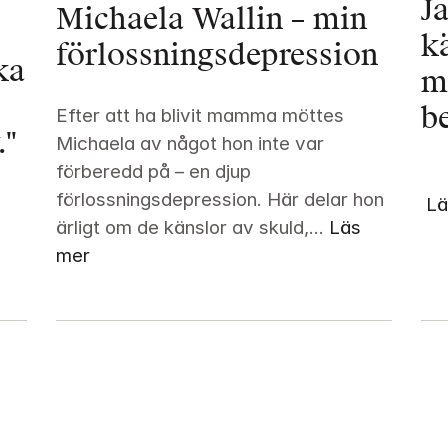
J
Michaela Wallin – min 
kä
förlossningsdepression
a 
m
b
Efter att ha blivit mamma möttes 
."
Michaela av något hon inte var 
förberedd på – en djup 
förlossningsdepression. Här delar hon 
Lä
ärligt om de känslor av skuld,...
Läs 
mer