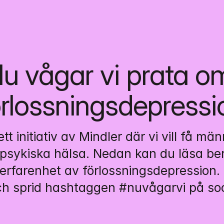
u vågar vi prata om
örlossningsdepressi
tt initiativ av Mindler där vi vill få män
psykiska hälsa. Nedan kan du läsa berä
rfarenhet av förlossningsdepression. 
ch sprid hashtaggen #nuvågarvi på soc