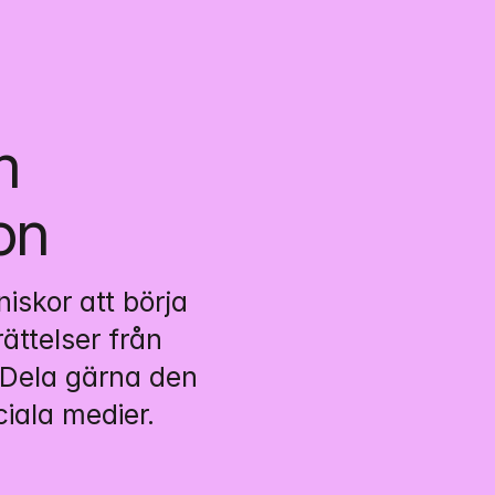
 
on
niskor att börja 
ttelser från 
Dela gärna den 
iala medier.