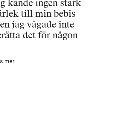
ag kände ingen stark 
rlek till min bebis 
en jag vågade inte 
erätta det för någon
s mer