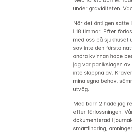
Med första barnet hade
under graviditeten. Va
När det äntligen satte
i 18 timmar. Efter förlo
med oss på sjukhuset u
sov inte den första nat
andra kvinnan hade bes
jag var panikslagen av 
inte slappna av. Krave
mina egna behov, sömnbr
utväg.
Med barn 2 hade jag re
efter förlossningen. V
dokumenterad i journal
smärtlindring, amninge