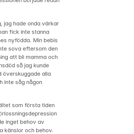
essionen började redan 
, jag hade onda värkar 
an fick inte stanna 
es nyfödda. Min bebis 
inte sova eftersom den 
ing att bli mamma och 
rnsdöd så jag kunde 
d överskuggade alla 
h inte såg någon 
tet som första tiden 
örlossningsdepression 
e inget behov av 
a känslor och behov. 