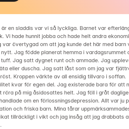
är en sladdis var vi så lyckliga. Barnet var efterläng
k. Vi hade hunnit jobba och hade helt andra ekonomis
 var övertygad om att jag kunde det här med barn vi
nytt. Jag födde planerat hemma i vardagsrummet och 
tuff. Jag satt dygnet runt och ammade. Jag upplevde
 äta eller duscha. Jag satt låst som om jag var fjätt
röst. Kroppen värkte av all ensidig tillvaro i soffan.

itet kvar för egen del. Jag existerade bara för att när
röra på mig åsidosattes helt. Jag föll i gråt daglige
handlade om en förlossningsdepression. Allt var ju p
elation och friska barn. Mina tårar uppmärksammades 
kat tillräckligt i vikt och jag insåg att jag drabbats a
.