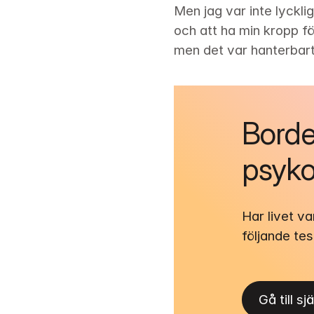
Men jag var inte lycklig
och att ha min kropp fö
men det var hanterbart
Borde
psyko
Har livet v
följande tes
Gå till sj