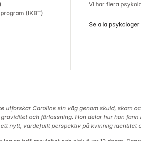
)
Vi har flera psykol
sprogram (IKBT)
Se alla psykologer
se utforskar Caroline sin väg genom skuld, skam och 
raviditet och förlossning. Hon delar hur hon fann k
tt nytt, värdefullt perspektiv på kvinnlig identite