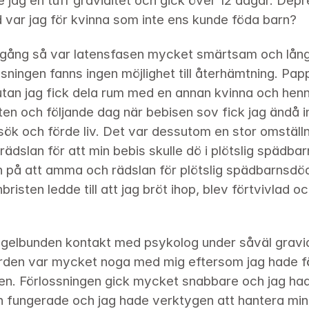
 jag en tuff graviditet och gick över 12 dagar. Depr
d var jag för kvinna som inte ens kunde föda barn?
 igång så var latensfasen mycket smärtsam och lång
ssningen fanns ingen möjlighet till återhämtning. Papp
tan jag fick dela rum med en annan kvinna och henn
ten och följande dag när bebisen sov fick jag ändå 
ök och förde liv. Det var dessutom en stor omställn
rädslan för att min bebis skulle dö i plötslig spädba
n på att amma och rädslan för plötslig spädbarnsdö
isten ledde till att jag bröt ihop, blev förtvivlad oc
gelbunden kontakt med psykolog under såväl gravidi
ården var mycket noga med mig eftersom jag hade f
en. Förlossningen gick mycket snabbare och jag had
n fungerade och jag hade verktygen att hantera min