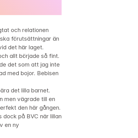
tat och relationen 
ka förutsättningar än 
d det här laget. 
allt började så fint. 
 det som att jag inte 
rad med bojor. Bebisen 
a det lilla barnet. 
n men vägrade till en 
erfekt den här gången. 
dock på BVC när lillan 
v en ny 