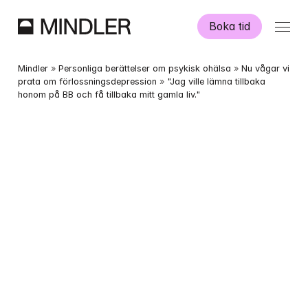
Boka tid
Våra psykologer
Mindler
 » 
Personliga berättelser om psykisk ohälsa
 » 
Nu vågar vi 
prata om förlossningsdepression
 » 
"Jag ville lämna tillbaka 
honom på BB och få tillbaka mitt gamla liv."
Information
Övriga tjänster
Swedish
English