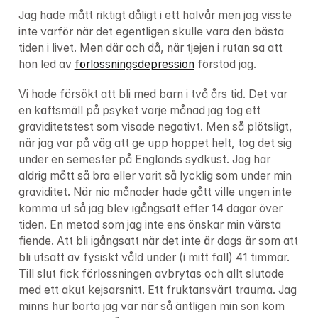
Jag hade mått riktigt dåligt i ett halvår men jag visste 
inte varför när det egentligen skulle vara den bästa 
tiden i livet. Men där och då, när tjejen i rutan sa att 
hon led av 
förlossningsdepression
 förstod jag.
Vi hade försökt att bli med barn i två års tid. Det var 
en käftsmäll på psyket varje månad jag tog ett 
graviditetstest som visade negativt. Men så plötsligt, 
när jag var på väg att ge upp hoppet helt, tog det sig 
under en semester på Englands sydkust. Jag har 
aldrig mått så bra eller varit så lycklig som under min 
graviditet. När nio månader hade gått ville ungen inte 
komma ut så jag blev igångsatt efter 14 dagar över 
tiden. En metod som jag inte ens önskar min värsta 
fiende. Att bli igångsatt när det inte är dags är som att 
bli utsatt av fysiskt våld under (i mitt fall) 41 timmar. 
Till slut fick förlossningen avbrytas och allt slutade 
med ett akut kejsarsnitt. Ett fruktansvärt trauma. Jag 
minns hur borta jag var när så äntligen min son kom 