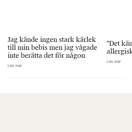
Jag kände ingen stark kärlek 
"Det kän
till min bebis men jag vågade 
allergis
inte berätta det för någon
Läs mer
Läs mer