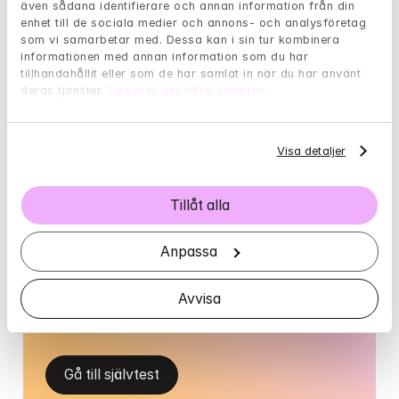
även sådana identifierare och annan information från din 
njuta så mycket av deras små barn när jag själv inte 
enhet till de sociala medier och annons- och analysföretag 
njöt alls. Jag njöt inte av att gå promenader, jag njöt 
som vi samarbetar med. Dessa kan i sin tur kombinera 
inte av att amma, jag njöt inte av att mysa. Jag njöt 
informationen med annan information som du har 
mest de få gånger han sov.
tillhandahållit eller som de har samlat in när du har använt 
deras tjänster. 
Läs mer om våra cookies
.
Visa detaljer
Borde jag söka hjälp hos en 
psykolog?
Tillåt alla
Har livet varit tungt och påfrestande den 
Anpassa
senaste tiden? Med hjälp av följande test kan 
du få en fingervisning om det är dags att söka 
Avvisa
hjälp.
Gå till självtest