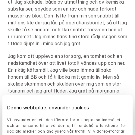
ut. Jag skakade, både av utmattning och av kemiska 
substanser, spydde som en räv och hade förlorat 
massor av blod. Dom lyfte fram min son snabbt till 
mitt ansikte där jag låg på operationsbordet, så att jag 
skulle få se honom, och lika snabbt försvann han ut 
ur rummet. Jag minns hans fina stora rådjursögon som 
tittade djupt in i mina och jag grät.
Jag kom att uppleva en stor sorg, en tomhet och en 
nedstämdhet över att livet totalt vändes upp och ner. 
En riktig käftsmäll. Jag ville bara lämna tillbaka 
honom till BB och få tillbaka mitt gamla liv. Men så 
sköljde skammen och skulden över mig som en stor 
tsunami och jag grät floder. Jag grät på morgnarna, 
jag grät i duschen, jag grät när jag petade i mig mat 
och jag grät av en helt annan anledning än hans 
Denna webbplats använder cookies
pappa som mest grät av lycka. Jag minns hur jag 
”firade” varje månad han växte som att jag räknade 
Vi använder enhetsidentifierare för att anpassa innehållet 
dagarna tills helvetet skulle ta slut. Jag minns hur 
och annonserna till användarna, tillhandahålla funktioner för 
sociala medier och analysera vår trafik. Vi vidarebefordrar 
jobbigt det var att träffa andra mammor som verkade 