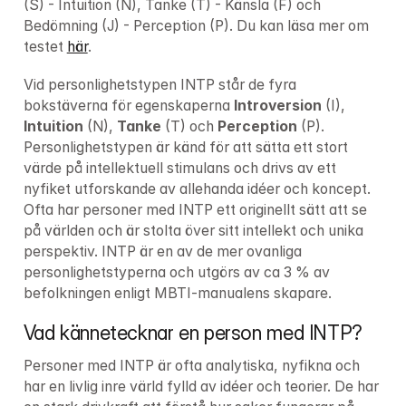
(S) - Intuition (N), Tanke (T) - Känsla (F) och 
Bedömning (J) - Perception (P). Du kan läsa mer om 
testet 
här
.
Vid personlighetstypen INTP står de fyra 
bokstäverna för egenskaperna 
Introversion
 (I), 
Intuition
 (N), 
Tanke
 (T) och 
Perception
 (P). 
Personlighetstypen är känd för att sätta ett stort 
värde på intellektuell stimulans och drivs av ett 
nyfiket utforskande av allehanda idéer och koncept. 
Ofta har personer med INTP ett originellt sätt att se 
på världen och är stolta över sitt intellekt och unika 
perspektiv. INTP är en av de mer ovanliga 
personlighetstyperna och utgörs av ca 3 % av 
befolkningen enligt MBTI-manualens skapare.
Vad kännetecknar en person med INTP?
Personer med INTP är ofta analytiska, nyfikna och 
har en livlig inre värld fylld av idéer och teorier. De har 