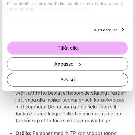
tillhandahållit eller som de har samlat in när du har använt 
deras tjänster. 
Läs mer om våra cookies
.
Har livet varit tungt och påfrestande den 
senaste tiden? Med hjälp av följande test kan 
du få en fingervisning om det är dags att söka 
Visa detaljer
hjälp.
Tillåt alla
Gå till självtest
Anpassa
Avvisa
Överanalyserande: 
Personer med INTP kan ha 
svårt att fatta beslut eftersom de ständigt fastnar 
i att väga alla möjliga scenarier och konsekvenser 
mot varandra. Det är som att de hela tiden vill 
tänka ett steg längre, vilket ibland gör att de inte 
förmår sig att ta tag i saker överhuvudtaget.
Otålig: 
Personer med INTP kan snabbt tappa 