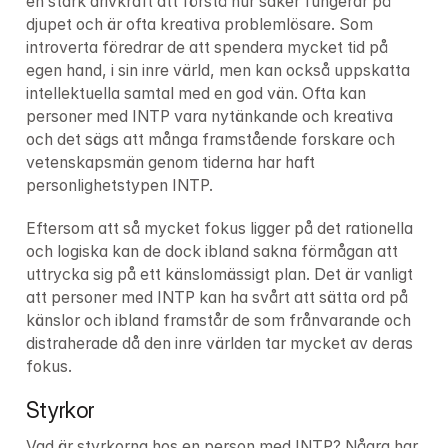
en stark drivkraft att förstå hur saker fungerar på 
djupet och är ofta kreativa problemlösare. Som 
introverta föredrar de att spendera mycket tid på 
egen hand, i sin inre värld, men kan också uppskatta 
intellektuella samtal med en god vän. Ofta kan 
personer med INTP vara nytänkande och kreativa 
och det sägs att många framstående forskare och 
vetenskapsmän genom tiderna har haft 
personlighetstypen INTP.
Eftersom att så mycket fokus ligger på det rationella 
och logiska kan de dock ibland sakna förmågan att 
uttrycka sig på ett känslomässigt plan. Det är vanligt 
att personer med INTP kan ha svårt att sätta ord på 
känslor och ibland framstår de som frånvarande och 
distraherade då den inre världen tar mycket av deras 
fokus.
Styrkor
Vad är styrkorna hos en person med INTP? Några har 