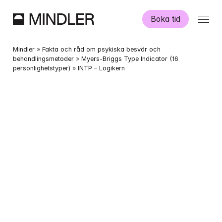
Boka tid
Våra psykologer
Mindler
 » 
Fakta och råd om psykiska besvär och 
behandlingsmetoder
 » 
Myers-Briggs Type Indicator (16 
personlighetstyper)
 » 
INTP – Logikern
Information
Övriga tjänster
Swedish
English