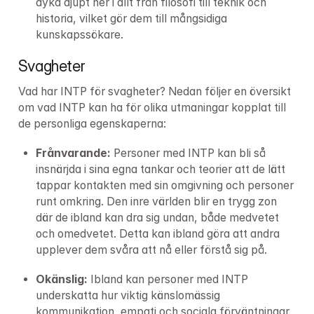
dyka djupt ner i allt från filosofi till teknik och 
historia, vilket gör dem till mångsidiga 
kunskapssökare.
Svagheter
Vad har INTP för svagheter? Nedan följer en översikt 
om vad INTP kan ha för olika utmaningar kopplat till 
de personliga egenskaperna:
Frånvarande: 
Personer med INTP kan bli så 
insnärjda i sina egna tankar och teorier att de lätt 
tappar kontakten med sin omgivning och personer 
runt omkring. Den inre världen blir en trygg zon 
där de ibland kan dra sig undan, både medvetet 
och omedvetet. Detta kan ibland göra att andra 
upplever dem svåra att nå eller förstå sig på.
Okänslig: 
Ibland kan personer med INTP 
underskatta hur viktig känslomässig 
kommunikation, empati och sociala förväntningar 