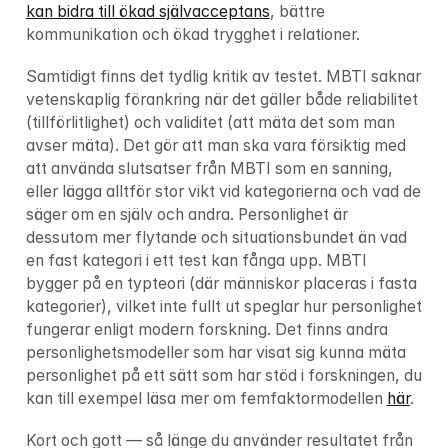
kan bidra till ökad självacceptans
, bättre 
kommunikation och ökad trygghet i relationer.
Samtidigt finns det tydlig kritik av testet. MBTI saknar 
vetenskaplig förankring när det gäller både reliabilitet 
(tillförlitlighet) och validitet (att mäta det som man 
avser mäta). Det gör att man ska vara försiktig med 
att använda slutsatser från MBTI som en sanning, 
eller lägga alltför stor vikt vid kategorierna och vad de 
säger om en själv och andra. Personlighet är 
dessutom mer flytande och situationsbundet än vad 
en fast kategori i ett test kan fånga upp. MBTI 
bygger på en typteori (där människor placeras i fasta 
kategorier), vilket inte fullt ut speglar hur personlighet 
fungerar enligt modern forskning. Det finns andra 
personlighetsmodeller som har visat sig kunna mäta 
personlighet på ett sätt som har stöd i forskningen, du 
kan till exempel läsa mer om femfaktormodellen 
här
.
Kort och gott — så länge du använder resultatet från 