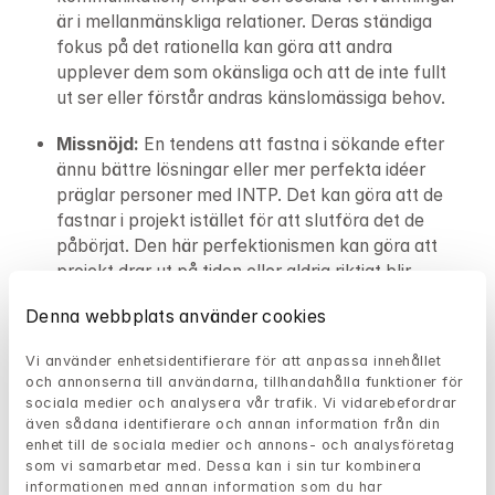
är i mellanmänskliga relationer. Deras ständiga 
fokus på det rationella kan göra att andra 
upplever dem som okänsliga och att de inte fullt 
ut ser eller förstår andras känslomässiga behov.
Missnöjd: 
En tendens att fastna i sökande efter 
ännu bättre lösningar eller mer perfekta idéer 
präglar personer med INTP. Det kan göra att de 
fastnar i projekt istället för att slutföra det de 
påbörjat. Den här perfektionismen kan göra att 
projekt drar ut på tiden eller aldrig riktigt blir 
färdiga, vilket kan skapa frustration hos både dem 
Denna webbplats använder cookies
själva och andra.
Vi använder enhetsidentifierare för att anpassa innehållet 
och annonserna till användarna, tillhandahålla funktioner för 
sociala medier och analysera vår trafik. Vi vidarebefordrar 
Borde jag söka hjälp hos en 
även sådana identifierare och annan information från din 
enhet till de sociala medier och annons- och analysföretag 
psykolog?
som vi samarbetar med. Dessa kan i sin tur kombinera 
informationen med annan information som du har 