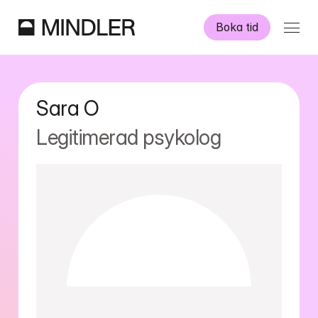
Boka tid
Våra psykologer
Sara
O
Information
Legitimerad psykolog
Övriga tjänster
Swedish
English