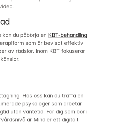
video.
tad
s kan du påbörja en 
KBT-behandling
rapiform som är bevisat effektiv 
er av rädslor. Inom KBT fokuserar 
känslor.
tagning. Hos oss kan du träffa en 
itimerade psykologer som arbetar 
tid utan väntetid. För dig som bor i 
vårdsnivå är Mindler ett digitalt 