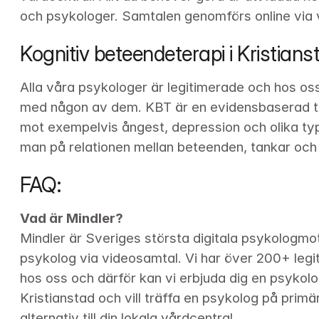
och psykologer. Samtalen genomförs online via 
Kognitiv beteendeterapi i Kristians
Alla våra psykologer är legitimerade och hos os
med någon av dem. KBT är en evidensbaserad te
mot exempelvis ångest, depression och olika typ
man på relationen mellan beteenden, tankar och 
FAQ:
Vad är Mindler?
Mindler är Sveriges största digitala psykologmot
psykolog via videosamtal. Vi har över 
200+
 leg
hos oss och därför kan vi erbjuda dig en psykolog
Kristianstad och vill träffa en psykolog på primär
alternativ till din lokala vårdcentral.