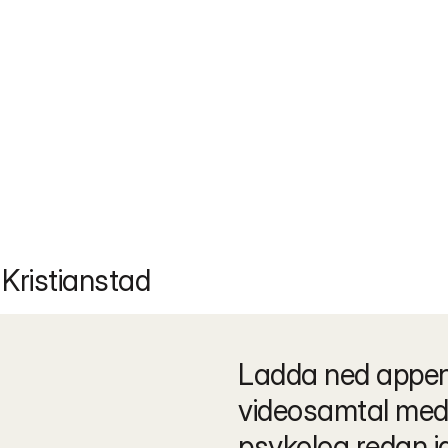
 Kristianstad
Ladda ned appen 
videosamtal med 
psykolog redan i