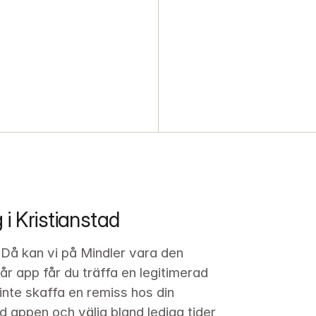
i Kristianstad
? Då kan vi på Mindler vara den 
år app får du träffa en legitimerad 
nte skaffa en remiss hos din 
d appen och välja bland lediga tider 