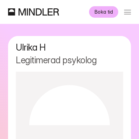
Boka tid
Våra psykologer
Ulrika
H
Information
Legitimerad psykolog
Övriga tjänster
Swedish
English