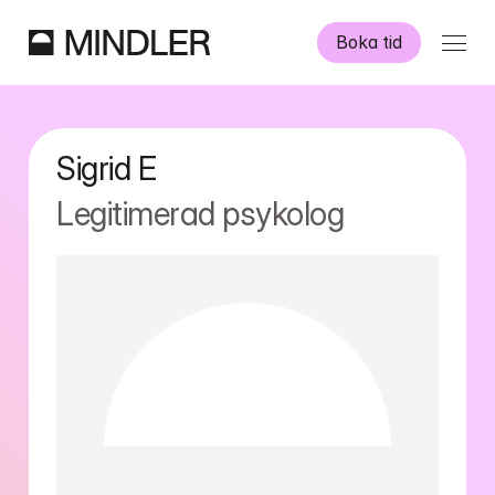
Boka tid
Våra psykologer
Sigrid
E
Information
Legitimerad psykolog
Övriga tjänster
Swedish
English