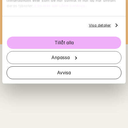
tillhandahållit eller som de har samlat in när du har använt 
BankID i nästa steg
deras tjänster. 
Läs mer om våra cookies
.
Loading...
Visa detaljer
Tillåt alla
Anpassa
Avvisa