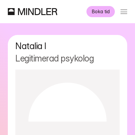
Boka tid
Våra psykologer
Natalia
I
Information
Legitimerad psykolog
Övriga tjänster
Swedish
English