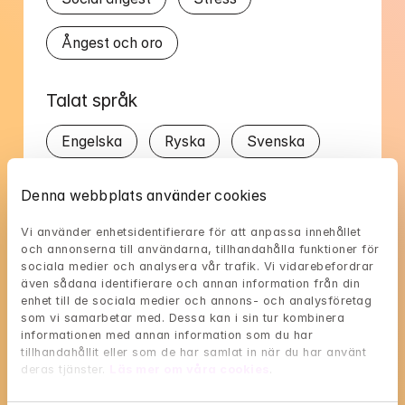
Ångest och oro
Talat språk
Engelska
Ryska
Svenska
Denna webbplats använder cookies
Vi använder enhetsidentifierare för att anpassa innehållet 
och annonserna till användarna, tillhandahålla funktioner för 
Natalias tillgänglighet
sociala medier och analysera vår trafik. Vi vidarebefordrar 
även sådana identifierare och annan information från din 
Välj en tid som passar dig, och reservera med 
enhet till de sociala medier och annons- och analysföretag 
BankID i nästa steg
som vi samarbetar med. Dessa kan i sin tur kombinera 
informationen med annan information som du har 
tillhandahållit eller som de har samlat in när du har använt 
Loading...
deras tjänster. 
Läs mer om våra cookies
.