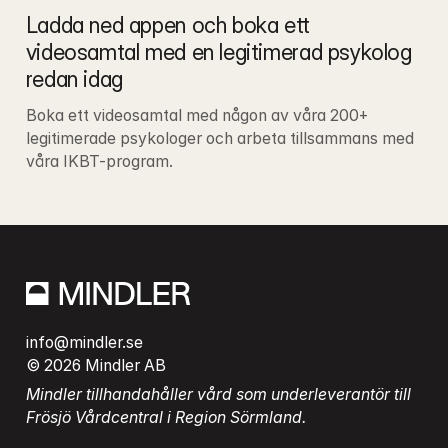
Ladda ned appen och boka ett 
videosamtal med en legitimerad psykolog 
redan idag
Boka ett videosamtal med någon av våra 200+ 
legitimerade psykologer och arbeta tillsammans med 
våra IKBT-program.
info@mindler.se
© 2026 Mindler AB
Mindler tillhandahåller vård som underleverantör till 
Frösjö Vårdcentral i Region Sörmland.