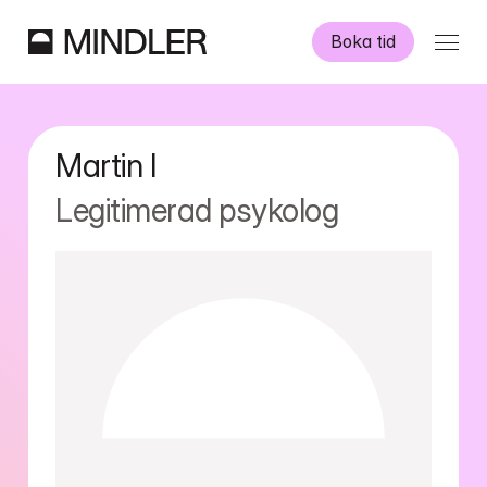
Boka tid
Våra psykologer
Martin
I
Information
Legitimerad psykolog
Övriga tjänster
Swedish
English