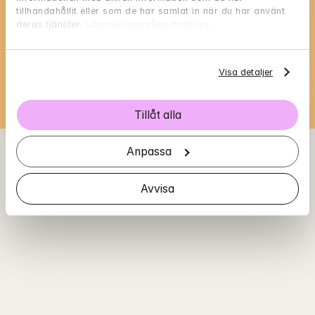
tillhandahållit eller som de har samlat in när du har använt 
Välj en tid som passar dig, och reservera med 
deras tjänster. 
Läs mer om våra cookies
.
BankID i nästa steg
Loading...
Visa detaljer
Tillåt alla
Anpassa
Avvisa