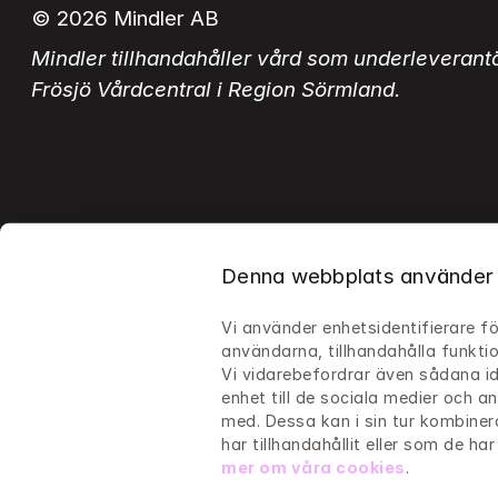
© 2026 Mindler AB
Mindler tillhandahåller vård som underleverantör 
Frösjö Vårdcentral i Region Sörmland.
Denna webbplats använder
Vi använder enhetsidentifierare fö
Byt språk
användarna, tillhandahålla funktio
Vi vidarebefordrar även sådana id
Swedish
English
enhet till de sociala medier och 
med. Dessa kan i sin tur kombine
har tillhandahållit eller som de ha
Mindlers integritetspolicy
Allmänna villkor
Cookie set
mer om våra cookies
.