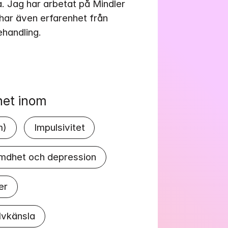
Jag har arbetat på Mindler 
har även erfarenhet från 
ehandling.
het inom
m)
Impulsivitet
mdhet och depression
er
lvkänsla