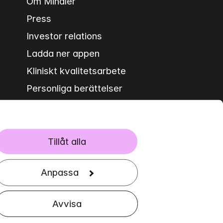
Om Mindler
Press
Investor relations
Ladda ner appen
Kliniskt kvalitetsarbete
Personliga berättelser
Jobba som psykolog
Jobba på HQ
Tillåt alla
Anpassa
Avvisa