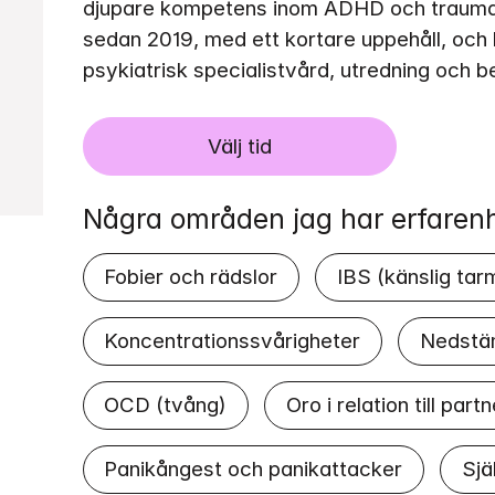
djupare kompetens inom ADHD och trauma. 
sedan 2019, med ett kortare uppehåll, och 
psykiatrisk specialistvård, utredning och b
Välj tid
Några områden jag har erfaren
Fobier och rädslor
IBS (känslig tar
Koncentrationssvårigheter
Nedstä
OCD (tvång)
Oro i relation till partn
Panikångest och panikattacker
Sjä