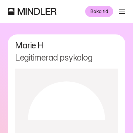
Boka tid
Våra psykologer
Marie
H
Information
Legitimerad psykolog
Övriga tjänster
Swedish
English