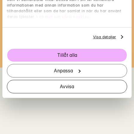
informationen med annan information som du har 
Maries tillgänglighet
tillhandahållit eller som de har samlat in när du har använt 
deras tjänster. 
Läs mer om våra cookies
.
Välj en tid som passar dig, och reservera med 
BankID i nästa steg
Visa detaljer
Loading...
Tillåt alla
Anpassa
Avvisa