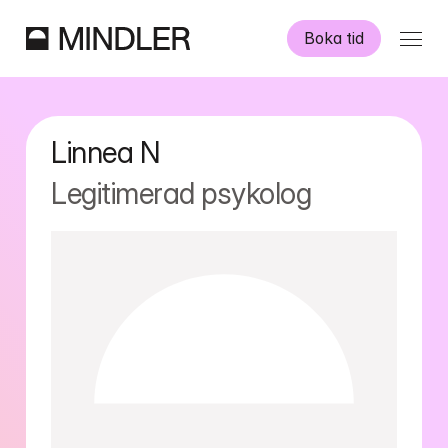
Boka tid
Våra psykologer
Linnea
N
Information
Legitimerad psykolog
Övriga tjänster
Swedish
English