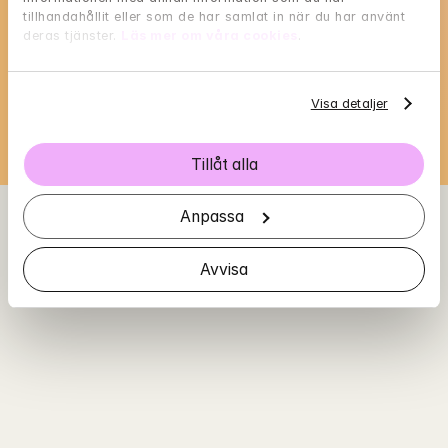
tillhandahållit eller som de har samlat in när du har använt 
Välj en tid som passar dig, och reservera med 
deras tjänster. 
Läs mer om våra cookies
.
BankID i nästa steg
Loading...
Visa detaljer
Tillåt alla
Anpassa
Avvisa