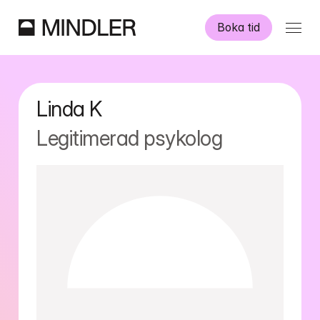
Boka tid
Våra psykologer
Linda
K
Information
Legitimerad psykolog
Övriga tjänster
Swedish
English