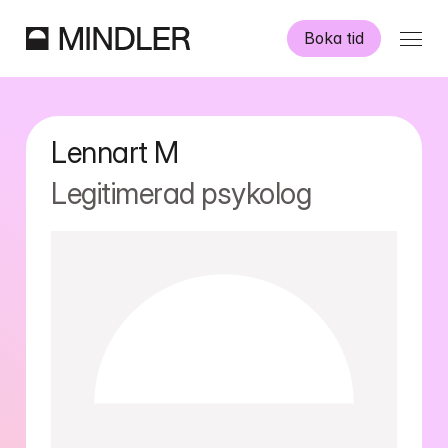
Boka tid
Våra psykologer
Lennart
M
Information
Legitimerad psykolog
Övriga tjänster
Swedish
English