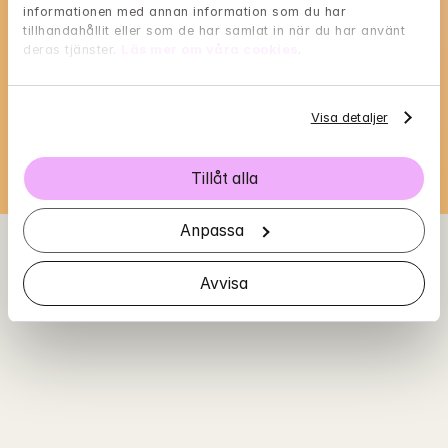
informationen med annan information som du har 
Lennarts tillgänglighet
tillhandahållit eller som de har samlat in när du har använt 
deras tjänster. 
Läs mer om våra cookies
.
Välj en tid som passar dig, och reservera med 
BankID i nästa steg
Visa detaljer
Loading...
Tillåt alla
Anpassa
Avvisa