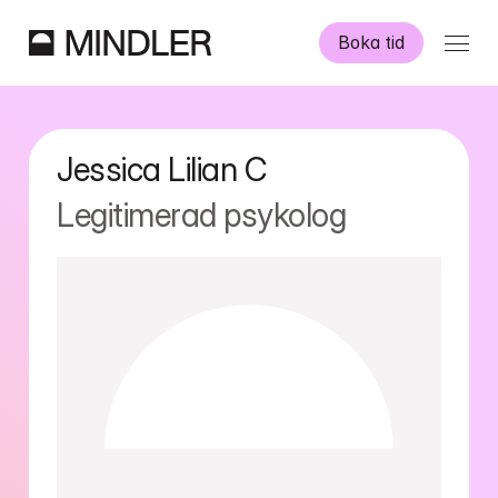
Boka tid
Våra psykologer
Jessica Lilian
C
Information
Legitimerad psykolog
Övriga tjänster
Swedish
English