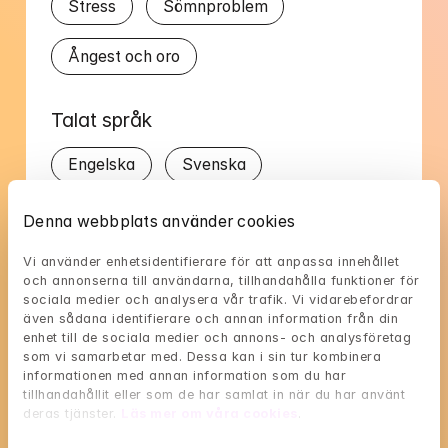
Stress
Sömnproblem
Ångest och oro
Talat språk
Engelska
Svenska
Denna webbplats använder cookies
Vi använder enhetsidentifierare för att anpassa innehållet 
och annonserna till användarna, tillhandahålla funktioner för 
Jessica Lilians tillgänglighet
sociala medier och analysera vår trafik. Vi vidarebefordrar 
även sådana identifierare och annan information från din 
Välj en tid som passar dig, och reservera med 
enhet till de sociala medier och annons- och analysföretag 
som vi samarbetar med. Dessa kan i sin tur kombinera 
BankID i nästa steg
informationen med annan information som du har 
tillhandahållit eller som de har samlat in när du har använt 
Loading...
deras tjänster. 
Läs mer om våra cookies
.