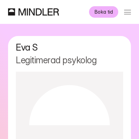
Boka tid
Våra psykologer
Eva
S
Information
Legitimerad psykolog
Övriga tjänster
Swedish
English