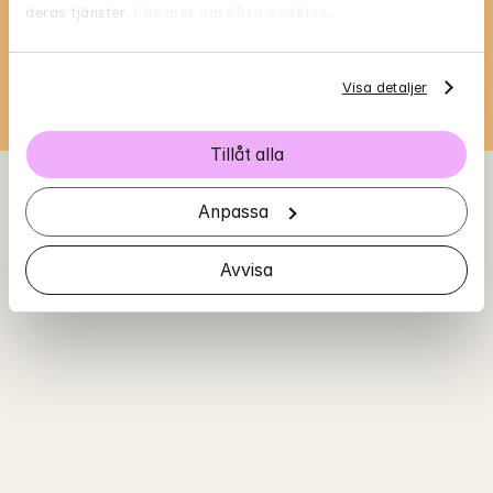
BankID i nästa steg
deras tjänster. 
Läs mer om våra cookies
.
Loading...
Visa detaljer
Tillåt alla
Anpassa
Avvisa