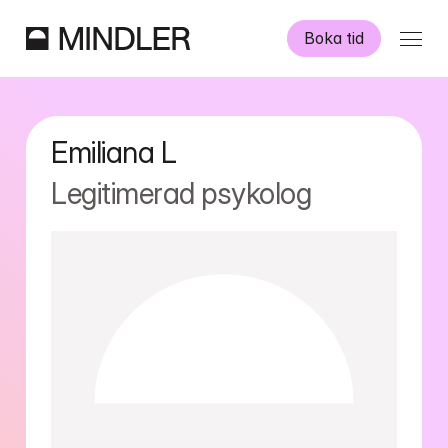
Boka tid
Våra psykologer
Emiliana
L
Information
Legitimerad psykolog
Övriga tjänster
Swedish
English