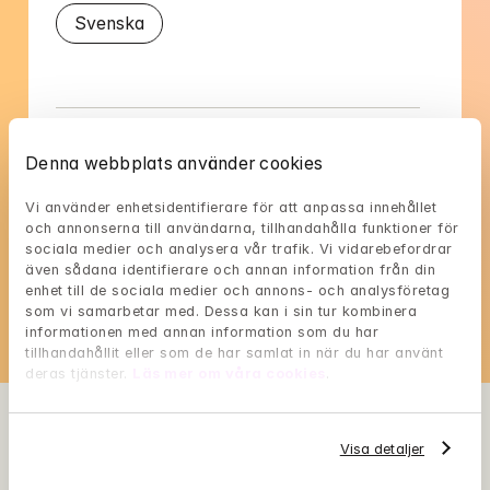
Svenska
Denna webbplats använder cookies
Emilianas tillgänglighet
Vi använder enhetsidentifierare för att anpassa innehållet 
Välj en tid som passar dig, och reservera med 
och annonserna till användarna, tillhandahålla funktioner för 
BankID i nästa steg
sociala medier och analysera vår trafik. Vi vidarebefordrar 
även sådana identifierare och annan information från din 
Loading...
enhet till de sociala medier och annons- och analysföretag 
som vi samarbetar med. Dessa kan i sin tur kombinera 
informationen med annan information som du har 
tillhandahållit eller som de har samlat in när du har använt 
deras tjänster. 
Läs mer om våra cookies
.
Visa detaljer