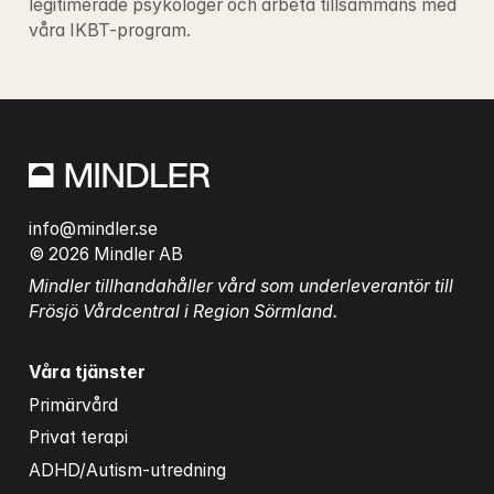
legitimerade psykologer och arbeta tillsammans med 
våra IKBT-program.
info@mindler.se
© 2026 Mindler AB
Mindler tillhandahåller vård som underleverantör till 
Frösjö Vårdcentral i Region Sörmland.
Våra tjänster
Primärvård
Privat terapi
ADHD/Autism-utredning