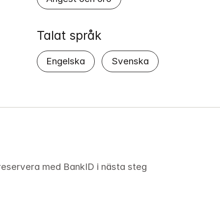
Talat språk
Engelska
Svenska
 reservera med BankID i nästa steg