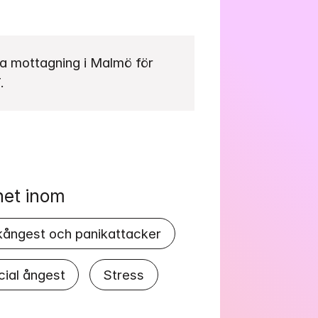
ka mottagning i Malmö för 
. 
het inom
kångest och panikattacker
cial ångest
Stress