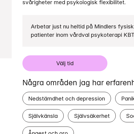
svårigheter med psykologisk flexibilitet.
Arbetar just nu heltid på Mindlers fysis
patienter inom vårdval psykoterapi KBT
Välj tid
Några områden jag har erfaren
Nedstämdhet och depression
Pani
Självkänsla
Självsäkerhet
So
Ångest och oro