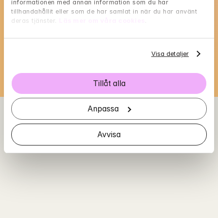
Bettys tillgänglighet
informationen med annan information som du har 
tillhandahållit eller som de har samlat in när du har använt 
Välj en tid som passar dig, och reservera med 
deras tjänster. 
Läs mer om våra cookies
.
BankID i nästa steg
Loading...
Visa detaljer
Tillåt alla
Anpassa
Avvisa