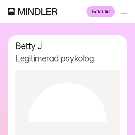
Boka tid
Våra psykologer
Betty
J
Information
Legitimerad psykolog
Övriga tjänster
Swedish
English