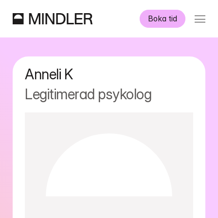
Boka tid
Våra psykologer
Anneli
K
Information
Legitimerad psykolog
Övriga tjänster
Swedish
English