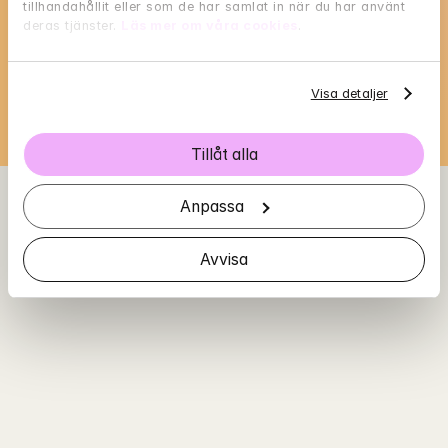
tillhandahållit eller som de har samlat in när du har använt 
Välj en tid som passar dig, och reservera med 
deras tjänster. 
Läs mer om våra cookies
.
BankID i nästa steg
Loading...
Visa detaljer
Tillåt alla
Anpassa
Avvisa