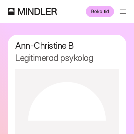
Boka tid
Våra psykologer
Ann-Christine
B
Information
Legitimerad psykolog
Övriga tjänster
Swedish
English