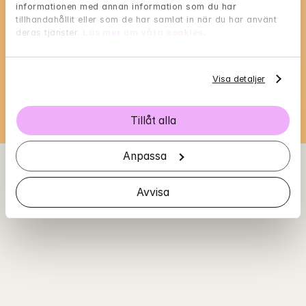
informationen med annan information som du har 
Alexanders tillgänglighet
tillhandahållit eller som de har samlat in när du har använt 
deras tjänster. 
Läs mer om våra cookies
.
Välj en tid som passar dig, och reservera med 
BankID i nästa steg
Visa detaljer
Loading...
Tillåt alla
Anpassa
Avvisa