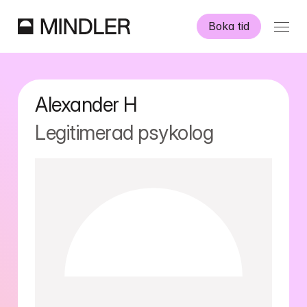
Boka tid
Våra psykologer
Alexander
H
Information
Legitimerad psykolog
Övriga tjänster
Swedish
English