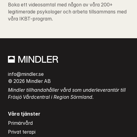
Boka ett videosamtal med någon av våra 200+ 
legitimerade psykologer och arbeta tillsammans med 
våra IKBT-program.
info@mindler.se
© 2026 Mindler AB
Mindler tillhandahåller vård som underleverantör till 
Frösjö Vårdcentral i Region Sörmland.
Våra tjänster
Primärvård
Privat terapi