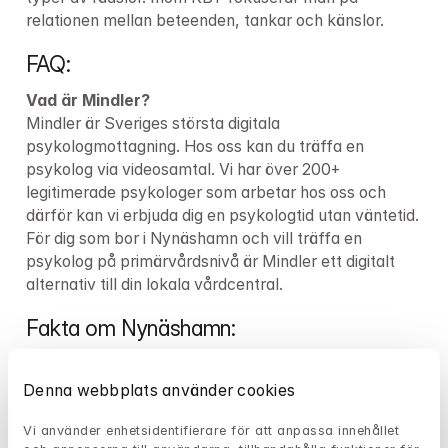
relationen mellan beteenden, tankar och känslor.
FAQ:
Vad är Mindler?
Mindler är Sveriges största digitala 
psykologmottagning. Hos oss kan du träffa en 
psykolog via videosamtal. Vi har över 
200+
legitimerade psykologer som arbetar hos oss och 
därför kan vi erbjuda dig en psykologtid utan väntetid. 
För dig som bor i Nynäshamn och vill träffa en 
psykolog på primärvårdsnivå är Mindler ett digitalt 
alternativ till din lokala vårdcentral.
Fakta om Nynäshamn:
Län:
Befolkningsmängd
Denna webbplats använder cookies
Kommun:
 Nynäshamns kommun
Vi använder enhetsidentifierare för att anpassa innehållet 