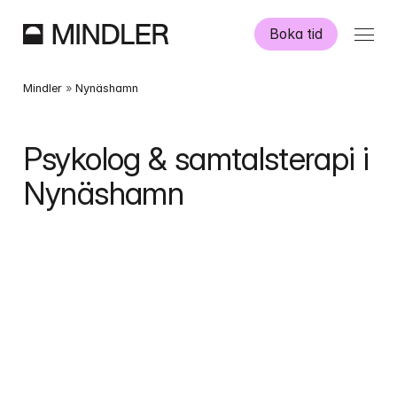
Boka tid
Våra psykologer
Mindler
 » 
Nynäshamn
Information
Psykolog & samtalsterapi i 
Nynäshamn
Övriga tjänster
Swedish
English