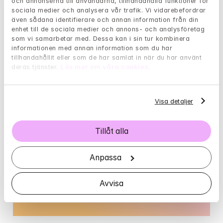
Var kan du som lider av psykisk ohälsa i 
och annonserna till användarna, tillhandahålla funktioner för 
sociala medier och analysera vår trafik. Vi vidarebefordrar 
Nynäshamn vända dig?
även sådana identifierare och annan information från din 
enhet till de sociala medier och annons- och analysföretag 
som vi samarbetar med. Dessa kan i sin tur kombinera 
informationen med annan information som du har 
tillhandahållit eller som de har samlat in när du har använt 
Borde jag söka hjälp hos en 
deras tjänster. 
Läs mer om våra cookies
.
psykolog?
Visa detaljer
Har livet varit tungt och påfrestande den 
senaste tiden? Med hjälp av följande test kan 
Tillåt alla
du få en fingervisning om det är dags att söka 
hjälp.
Anpassa
Avvisa
Gå till självtest