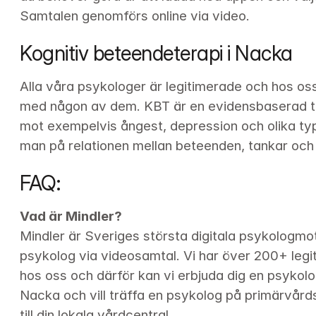
Samtalen genomförs online via video.
Kognitiv beteendeterapi i Nacka
Alla våra psykologer är legitimerade och hos os
med någon av dem. KBT är en evidensbaserad te
mot exempelvis ångest, depression och olika typ
man på relationen mellan beteenden, tankar och 
FAQ:
Vad är Mindler?
Mindler är Sveriges största digitala psykologmot
psykolog via videosamtal. Vi har över 
200+
 leg
hos oss och därför kan vi erbjuda dig en psykolog
Nacka och vill träffa en psykolog på primärvårdsni
till din lokala vårdcentral.