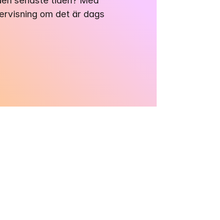
 den senaste tiden? Med 
gervisning om det är dags 