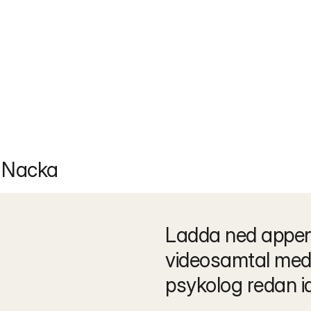
i Nacka
Ladda ned appen 
videosamtal med 
psykolog redan i