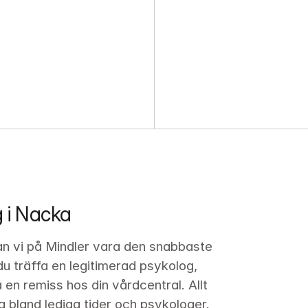
g i Nacka
an vi på Mindler vara den snabbaste 
 du träffa en legitimerad psykolog, 
en remiss hos din vårdcentral. Allt 
 bland lediga tider och psykologer. 