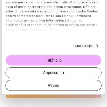
Marstrand vända dig?
sociala medier och analysera vår trafik. Vi vidarebefordrar 
även sådana identifierare och annan information från din 
enhet till de sociala medier och annons- och analysföretag 
som vi samarbetar med. Dessa kan i sin tur kombinera 
informationen med annan information som du har 
Borde jag söka hjälp hos en 
tillhandahållit eller som de har samlat in när du har använt 
deras tjänster. 
Läs mer om våra cookies
.
psykolog?
Visa detaljer
Har livet varit tungt och påfrestande den 
senaste tiden? Med hjälp av följande test kan 
du få en fingervisning om det är dags att söka 
Tillåt alla
hjälp.
Anpassa
Gå till självtest
Avvisa