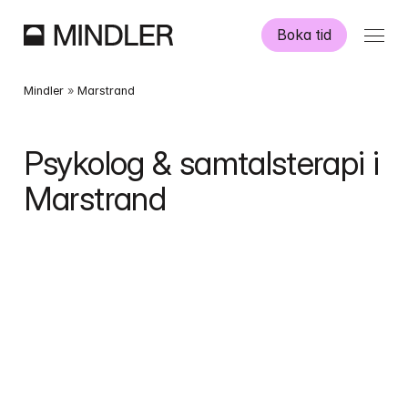
Boka tid
Våra psykologer
Mindler
 » 
Marstrand
Information
Psykolog & samtalsterapi i 
Marstrand
Övriga tjänster
Swedish
English