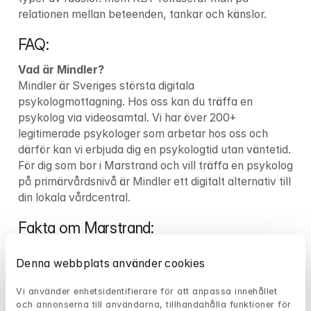
relationen mellan beteenden, tankar och känslor.
FAQ:
Vad är Mindler?
Mindler är Sveriges största digitala 
psykologmottagning. Hos oss kan du träffa en 
psykolog via videosamtal. Vi har över 
200+
legitimerade psykologer som arbetar hos oss och 
därför kan vi erbjuda dig en psykologtid utan väntetid. 
För dig som bor i Marstrand och vill träffa en psykolog 
på primärvårdsnivå är Mindler ett digitalt alternativ till 
din lokala vårdcentral.
Fakta om Marstrand:
Län:
Denna webbplats använder cookies
Kommun:
 Kungälvs kommun
Vi använder enhetsidentifierare för att anpassa innehållet 
Var kan du som lider av psykisk ohälsa i 
och annonserna till användarna, tillhandahålla funktioner för 