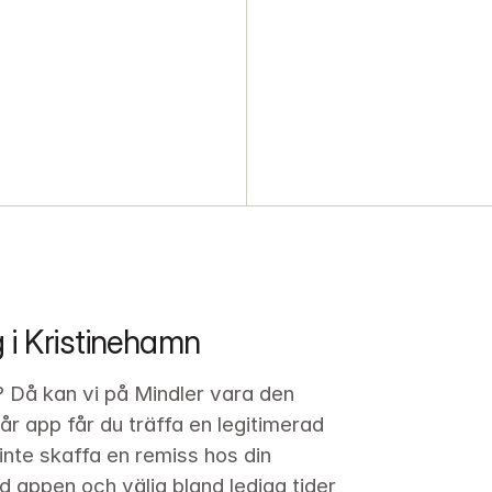
 i Kristinehamn
? Då kan vi på Mindler vara den 
år app får du träffa en legitimerad 
nte skaffa en remiss hos din 
d appen och välja bland lediga tider 