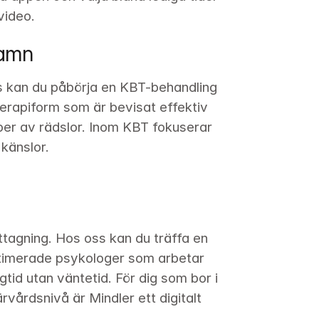
video.
hamn
s kan du påbörja en KBT-behandling 
rapiform som är bevisat effektiv 
er av rädslor. Inom KBT fokuserar 
känslor.
tagning. Hos oss kan du träffa en 
itimerade psykologer som arbetar 
tid utan väntetid. För dig som bor i 
vårdsnivå är Mindler ett digitalt 