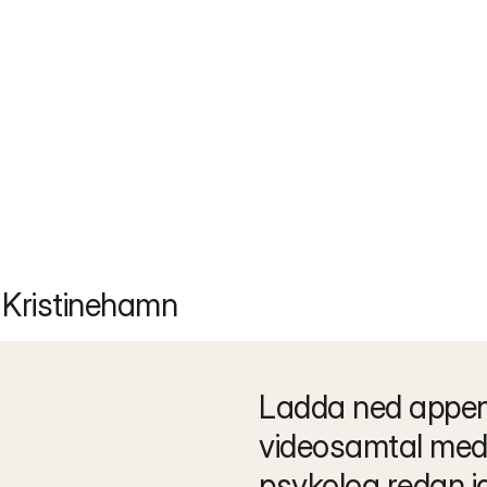
 Kristinehamn
Ladda ned appen 
videosamtal med 
psykolog redan i