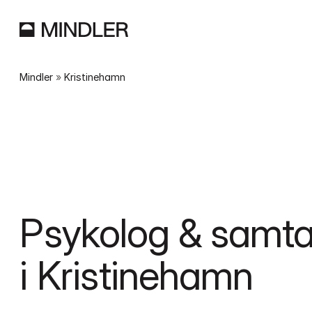
Mindler
 » 
Kristinehamn
Psykolog & samtal
i Kristinehamn