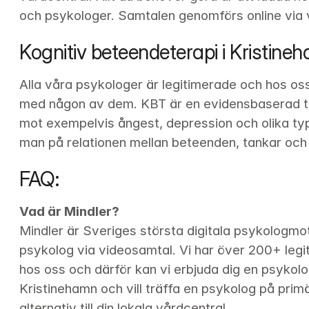
och psykologer. Samtalen genomförs online via 
Kognitiv beteendeterapi i Kristine
Alla våra psykologer är legitimerade och hos os
med någon av dem. KBT är en evidensbaserad te
mot exempelvis ångest, depression och olika typ
man på relationen mellan beteenden, tankar och 
FAQ:
Vad är Mindler?
Mindler är Sveriges största digitala psykologmot
psykolog via videosamtal. Vi har över 
200+
 leg
hos oss och därför kan vi erbjuda dig en psykolog
Kristinehamn och vill träffa en psykolog på primär
alternativ till din lokala vårdcentral.