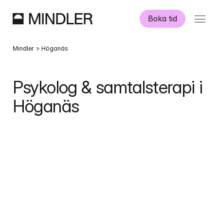
Boka tid
Våra psykologer
Mindler
 » 
Höganäs
Information
Psykolog & samtalsterapi i 
Höganäs
Övriga tjänster
Swedish
English