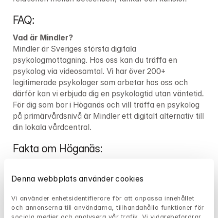
FAQ:
Vad är Mindler?
Mindler är Sveriges största digitala 
psykologmottagning. Hos oss kan du träffa en 
psykolog via videosamtal. Vi har över 
200+
legitimerade psykologer som arbetar hos oss och 
därför kan vi erbjuda dig en psykologtid utan väntetid. 
För dig som bor i Höganäs och vill träffa en psykolog 
på primärvårdsnivå är Mindler ett digitalt alternativ till 
din lokala vårdcentral.
Fakta om Höganäs:
Län:
Kommun:
 Höganäs kommun
Denna webbplats använder cookies
Var kan du som lider av psykisk ohälsa i 
Vi använder enhetsidentifierare för att anpassa innehållet 
och annonserna till användarna, tillhandahålla funktioner för 
Höganäs vända dig?
sociala medier och analysera vår trafik. Vi vidarebefordrar 