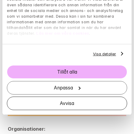
även sådana identifierare och annan information från din 
enhet till de sociala medier och annons- och analysföretag 
som vi samarbetar med. Dessa kan i sin tur kombinera 
informationen med annan information som du har 
Borde jag söka hjälp hos en 
tillhandahållit eller som de har samlat in när du har använt 
deras tjänster. 
Läs mer om våra cookies
.
psykolog?
Har livet varit tungt och påfrestande den 
Visa detaljer
senaste tiden? Med hjälp av följande test kan 
du få en fingervisning om det är dags att söka 
Tillåt alla
hjälp.
Anpassa
Gå till självtest
Avvisa
Organisationer: