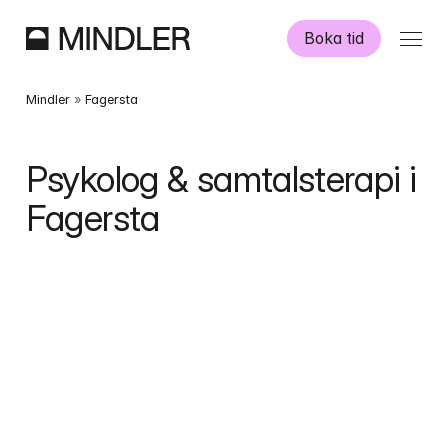
Boka tid
Våra psykologer
Mindler
 » 
Fagersta
Information
Psykolog & samtalsterapi i 
Fagersta
Övriga tjänster
Swedish
English