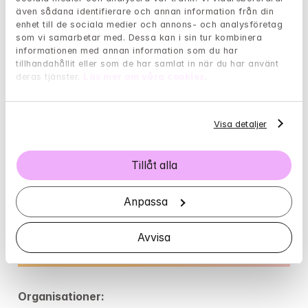
även sådana identifierare och annan information från din 
enhet till de sociala medier och annons- och analysföretag 
som vi samarbetar med. Dessa kan i sin tur kombinera 
informationen med annan information som du har 
Borde jag söka hjälp hos en 
tillhandahållit eller som de har samlat in när du har använt 
deras tjänster. 
Läs mer om våra cookies
.
psykolog?
Har livet varit tungt och påfrestande den 
Visa detaljer
senaste tiden? Med hjälp av följande test kan 
du få en fingervisning om det är dags att söka 
Tillåt alla
hjälp.
Anpassa
Gå till självtest
Avvisa
Organisationer: