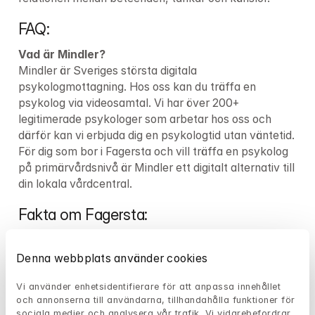
FAQ:
Vad är Mindler?
Mindler är Sveriges största digitala 
psykologmottagning. Hos oss kan du träffa en 
psykolog via videosamtal. Vi har över 
200+
legitimerade psykologer som arbetar hos oss och 
därför kan vi erbjuda dig en psykologtid utan väntetid. 
För dig som bor i Fagersta och vill träffa en psykolog 
på primärvårdsnivå är Mindler ett digitalt alternativ till 
din lokala vårdcentral.
Fakta om Fagersta:
Län:
Kommun:
 Fagersta kommun
Denna webbplats använder cookies
Var kan du som lider av psykisk ohälsa i 
Vi använder enhetsidentifierare för att anpassa innehållet 
och annonserna till användarna, tillhandahålla funktioner för 
Fagersta vända dig?
sociala medier och analysera vår trafik. Vi vidarebefordrar 