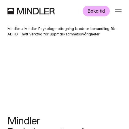
Boka tid
Våra psykologer
Mindler
 » 
Mindler Psykologmottagning breddar behandling för 
ADHD – nytt verktyg för uppmärksamhetssvårigheter
Information
Övriga tjänster
Swedish
English
Mindler 