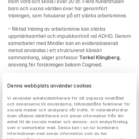
inom vård och skola i över 20 år. Flera hundratusen 
barn och vuxna världen över har genomfört 
träningen, som fokuserar på att stärka arbetsminne.
– Riktad träning av arbetsminne kan stärka 
uppmärksamhet och impulskontroll vid ADHD. Genom 
samarbetet med Mindler kan en evidensbaserad 
metod användas i ett strukturerat kliniskt 
sammanhang, säger professor 
Torkel Klingberg
, 
ansvarig för forskningen bakom Cogmed.
Behandlingen erbjuds digitalt via Mindler 
Psykologmottagning till 
barn
 och
 vuxna
 med 
Denna webbplats använder cookies
koncentrations- och uppmärksamhetssvårigheter — 
Vi använder enhetsidentifierare för att anpassa innehållet 
och kombineras med IKBT och psykologisk kontakt. 
och annonserna till användarna, tillhandahålla funktioner för 
Läs mer om behandlingen 
här
. 
sociala medier och analysera vår trafik. Vi vidarebefordrar 
även sådana identifierare och annan information från din 
Introduktionserbjudandet gäller till och med den 
enhet till de sociala medier och annons- och analysföretag 
31 mars.

som vi samarbetar med. Dessa kan i sin tur kombinera 
Boka en kostnadsfri konsultation 
här
.
informationen med annan information som du har 