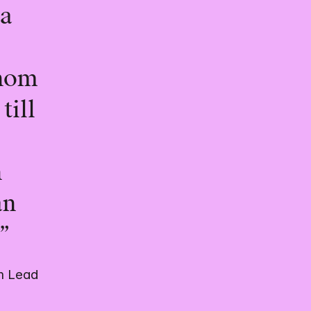
a 
nom 
ill 
 
n 
!”
m Lead