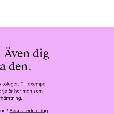
 Även dig 
a den.
kologer. Till exempel 
varje år har man som 
rhämtning.
nas? 
Ansök redan idag
.