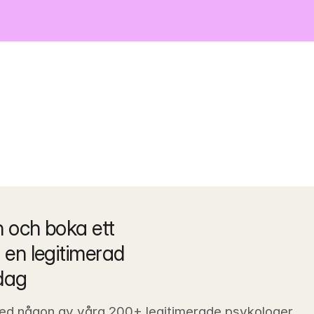
och boka ett 
en legitimerad 
dag
ed någon av våra 200+ legitimerade psykologer 