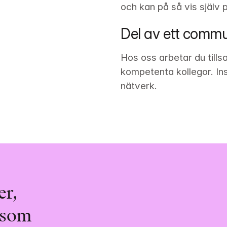
och kan på så vis själv
Del av ett commu
Hos oss arbetar du til
kompetenta kollegor. In
nätverk. 
r, 
 som 