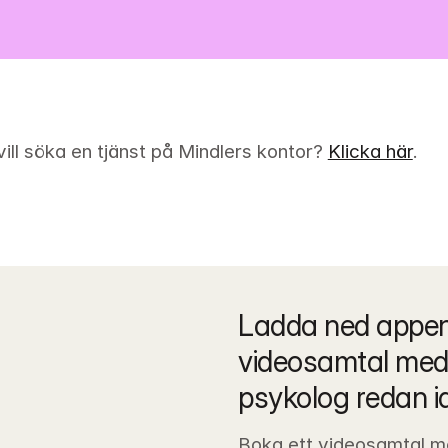
ill söka en tjänst på Mindlers kontor? 
Klicka här
.
Ladda ned appen 
videosamtal med 
psykolog redan i
Boka ett videosamtal m