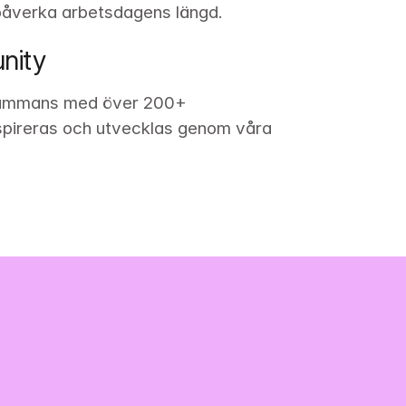
 påverka arbetsdagens längd. 
nity
lsammans med över 200+ 
spireras och utvecklas genom våra 