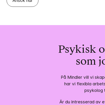
Ansök här
Psykisk o
som j
På Mindler vill vi ska
har vi flexibla arbe
psykolog 
Är du intresserad av e