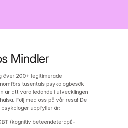
s Mindler
g över 
200+
 legitimerade 
enomförs tusentals psykologbesök 
n är att vara ledande i utvecklingen 
älsa. Följ med oss på vår resa! De 
 psykologer uppfyller är:
 KBT (kognitiv beteendeterapi)-